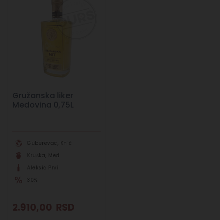
Gružanska liker
Medovina 0,75L
Guberevac, Knić
Kruška, Med
Aleksić Prvi
30%
2.910,00
RSD