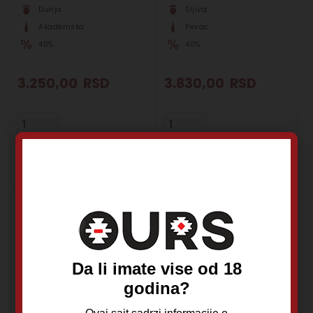
Dunja
Šljiva
Akademska
Pevac
40%
40%
3.250,00
RSD
3.830,00
RSD
Dodaj u korpu
Dodaj u korpu
Da li imate vise od 18
godina?