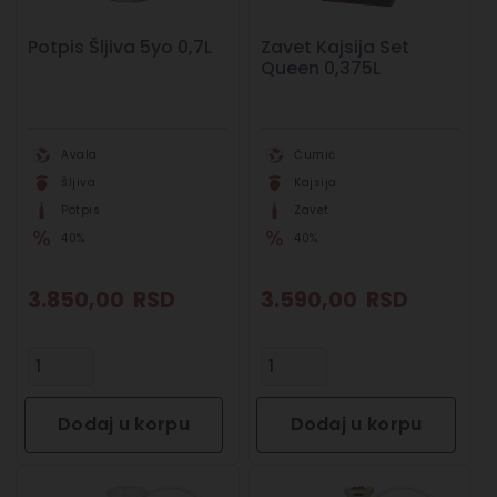
Potpis Šljiva 5yo 0,7L
Zavet Kajsija Set
Queen 0,375L
Avala
Čumić
Šljiva
Kajsija
Potpis
Zavet
40%
40%
3.850,00
RSD
3.590,00
RSD
Dodaj u korpu
Dodaj u korpu