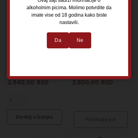
Ovaj sajt sadrzi informacije o
alkoholnim picima. Molimo potvrdite da
Mr. Chura Silver Rum
2 Tales Gin Omaja
imate vise od 18 godina kako biste
0,7L
0,5L
nastavili.
Da
Ne
Čurug
Beograd
Šećerna Trska
Kleka
Mr. Churra
Mali Kazan
39,5%
44%
2.540,00
RSD
2.800,00
RSD
Dodaj u korpu
Pročitajte još