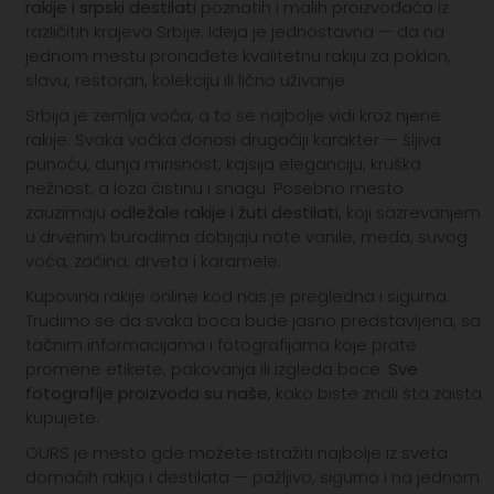
rakije i srpski destilati
poznatih i malih proizvođača iz
različitih krajeva Srbije. Ideja je jednostavna — da na
jednom mestu pronađete kvalitetnu rakiju za poklon,
slavu, restoran, kolekciju ili lično uživanje.
Srbija je zemlja voća, a to se najbolje vidi kroz njene
rakije. Svaka voćka donosi drugačiji karakter — šljiva
punoću, dunja mirisnost, kajsija eleganciju, kruška
nežnost, a loza čistinu i snagu. Posebno mesto
zauzimaju
odležale rakije i žuti destilati
, koji sazrevanjem
u drvenim buradima dobijaju note vanile, meda, suvog
voća, začina, drveta i karamele.
Kupovina rakije online kod nas je pregledna i sigurna.
Trudimo se da svaka boca bude jasno predstavljena, sa
tačnim informacijama i fotografijama koje prate
promene etikete, pakovanja ili izgleda boce.
Sve
fotografije proizvoda su naše
, kako biste znali šta zaista
kupujete.
OURS je mesto gde možete istražiti najbolje iz sveta
domaćih rakija i destilata — pažljivo, sigurno i na jednom