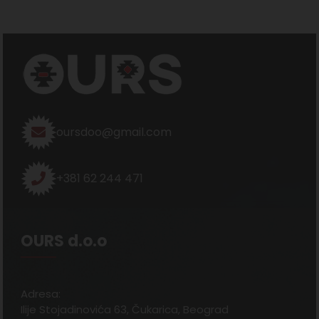
oursdoo@gmail.com
+381 62 244 471
OURS d.o.o
Adresa:
Ilije Stojadinovića 63, Čukarica, Beograd