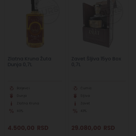
Zlatna Kruna Žuta
Zavet Šljiva 15yo Box
Dunja 0,7L
0,7L
Boljevci
Čumić
Dunja
Šljiva
Zlatna Kruna
Zavet
40%
43%
4.500,00
RSD
29.080,00
RSD