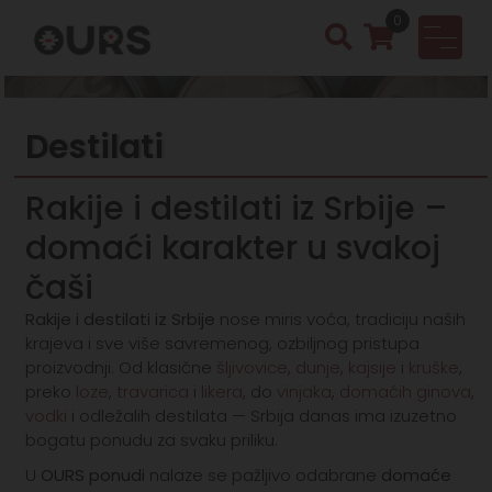
0
OURS
Vinotek
Destilati
a &
Rakija
Rakije i destilati iz Srbije –
Shop
domaći karakter u svakoj
čaši
Rakije i destilati iz Srbije
nose miris voća, tradiciju naših
krajeva i sve više savremenog, ozbiljnog pristupa
proizvodnji. Od klasične
šljivovice
,
dunje
,
kajsije
i
kruške
,
preko
loze
,
travarica
i
likera
, do
vinjaka
,
domaćih ginova
,
vodki
i odležalih destilata — Srbija danas ima izuzetno
bogatu ponudu za svaku priliku.
U
OURS ponudi
nalaze se pažljivo odabrane
domaće