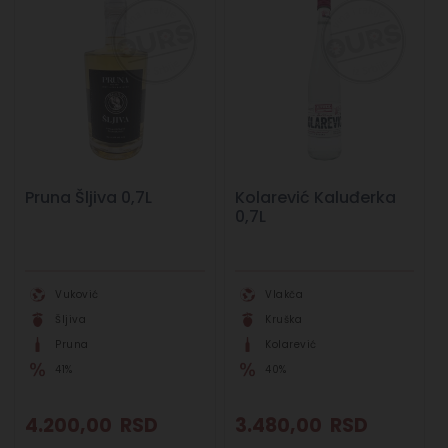
Pruna Šljiva 0,7L
Kolarević Kaluđerka
0,7L
Vuković
Vlakča
Šljiva
Kruška
Pruna
Kolarević
41%
40%
4.200,00
RSD
3.480,00
RSD