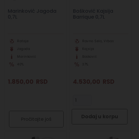
Marinković Jagoda
Bošković Kajsija
0,7L
Barrique 0,7L
Rataje
Ravno Selo, Vrbas
Jagoda
Kajsija
Marinković
Bošković
40%
37%
1.850,00
RSD
4.530,00
RSD
Dodaj u korpu
Pročitajte još