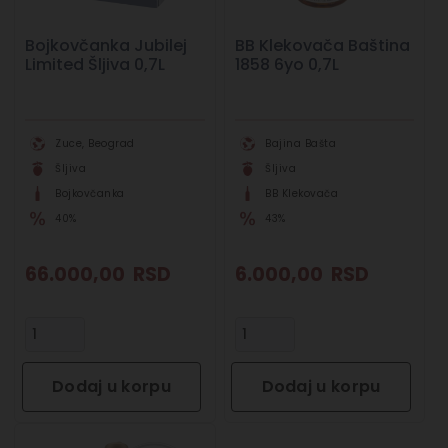
Bojkovčanka Jubilej
BB Klekovača Baština
Limited Šljiva 0,7L
1858 6yo 0,7L
Zuce, Beograd
Bajina Bašta
Šljiva
Šljiva
Bojkovčanka
BB Klekovača
40%
43%
66.000,00
RSD
6.000,00
RSD
Dodaj u korpu
Dodaj u korpu