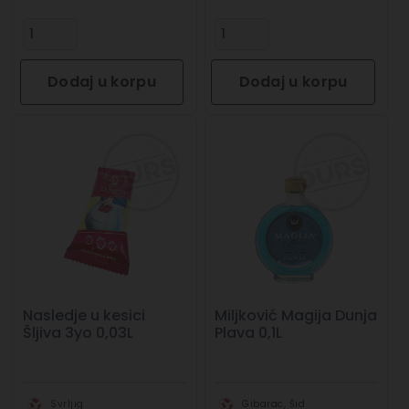
Dodaj u korpu
Dodaj u korpu
Nasledje u kesici
Miljković Magija Dunja
Šljiva 3yo 0,03L
Plava 0,1L
Svrljig
Gibarac, Šid