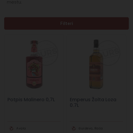
mestu.
Filteri
Potpis Malinero 0,7L
Emperus Žolta Loza
0.7L
Avala
Đurđevo, Rača