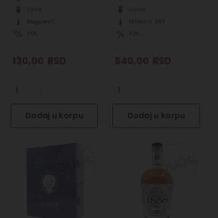
Šljiva
Dunja
Blagojević
Miljković J15F
45%
42%
130,00
RSD
540,00
RSD
Dodaj u korpu
Dodaj u korpu