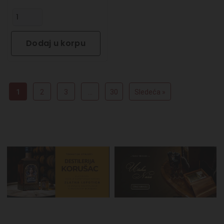
Dodaj u korpu
1
2
3
…
30
Sledeća »