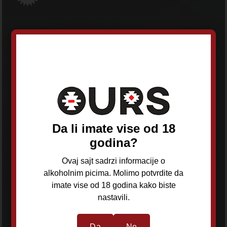
OURS d.o.o
Adresa:
Ilije Stojadinovića 63, Čukarica, Beograd
Telefon:
+381 62 244 471
Da li imate vise od 18
E-mail:
godina?
oursdoo@gmail.com
Radno vreme:
Ovaj sajt sadrzi informacije o
Ponedeljak - Subota:
alkoholnim picima. Molimo potvrdite da
10h - 22h
imate vise od 18 godina kako biste
Nedelja:
nastavili.
Ne radimo
Da
Ne