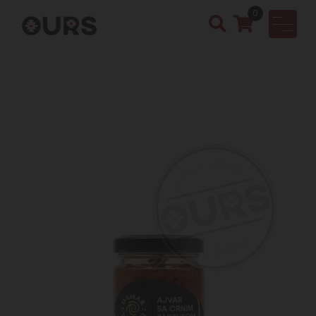
0
OURS
Vinotek
a &
Rakija
Shop