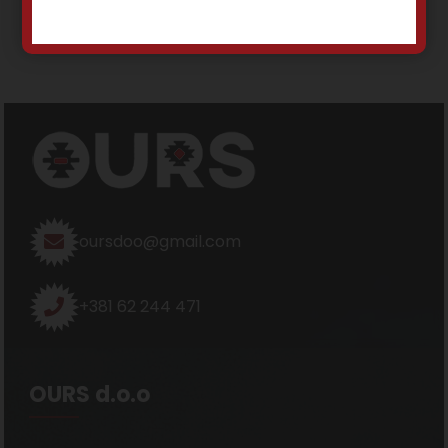
oursdoo@gmail.com
+381 62 244 471
OURS d.o.o