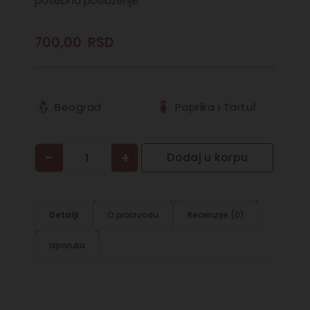
posebno posluženje.
700,00
RSD
Beograd
Paprika i Tartuf
−
+
Dodaj u korpu
Detalji
O proizvodu
Recenzije (0)
Isporuka