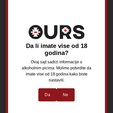
Damar Tartufata
Damar
sa belim
Maslinovo Ulje sa
tartufima 50gr
Belim Tartufima
100ml
Beograd
Beograd
Tartufata
Maslinovo ulje i
Da li imate vise od 18
Tartuf
godina?
Ovaj sajt sadrzi informacije o
alkoholnim picima. Molimo potvrdite da
imate vise od 18 godina kako biste
750,00
RSD
850,00
RSD
nastavili.
Da
Ne
Dodaj u korpu
Dodaj u korpu