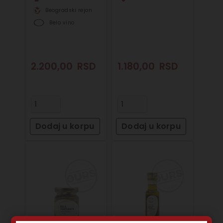
Beogradski rejon
Belo vino
2.200,00
RSD
1.180,00
RSD
Dodaj u korpu
Dodaj u korpu