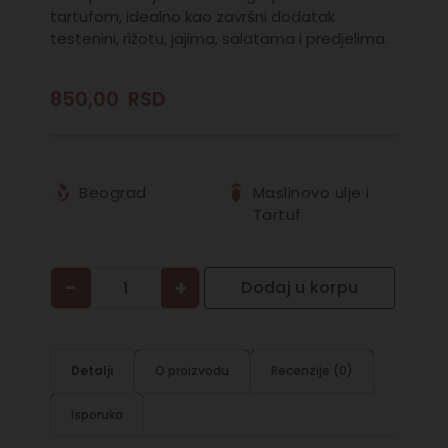
tartufom, idealno kao završni dodatak
testenini, rižotu, jajima, salatama i predjelima.
850,00
RSD
Beograd
Maslinovo ulje i
Tartuf
−
+
Dodaj u korpu
Detalji
O proizvodu
Recenzije (0)
Isporuka