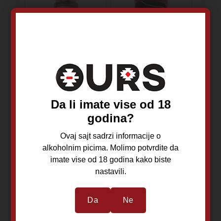
Damar Tartufata
Damar Ajvar sa
sa belim
Tartufima 500gr
tartufima 50gr
Da li imate vise od 18
Beograd
Beograd
Tartufata
Paprika i Tartuf
godina?
Ovaj sajt sadrzi informacije o
alkoholnim picima. Molimo potvrdite da
imate vise od 18 godina kako biste
nastavili.
750,00
RSD
1.700,00
RSD
Da
Ne