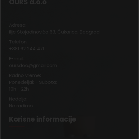
OURS d.o.o
Adresa:
Ilije Stojadinovića 63, Čukarica, Beograd
Telefon:
+381 62 244 471
E-mail:
oursdoo@gmail.com
Radno vreme:
Ponedeljak - Subota:
10h - 22h
Nedelja:
Ne radimo
Korisne informacije