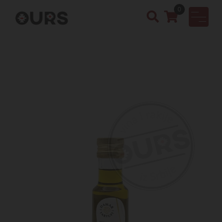
0
OURS
Vinotek
a &
Rakija
Shop