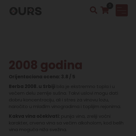
0
OURS
Vinotek
a &
Rakija
Shop
2008 godina
Orijentaciona ocena: 3.8 / 5
Berba 2008. u Srbiji
bila je ekstremno topla i u
većem delu zemlje sušna. Takvi uslovi mogu dati
dobru koncentraciju, ali i stres za vinovu lozu,
naročito u mlađim vinogradima i toplijim rejonima.
Kakva vina očekivati:
punija vina, zreliji voćni
karakter, crvena vina sa većim alkoholom, kod belih
vina moguća niža svežina.