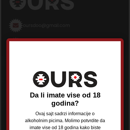
oursdoo@gmail.com
+381 62 244 471
OURS d.o.o
Adresa:
Da li imate vise od 18
Ilije Stojadinovića 63, Čukarica, Beograd
godina?
Telefon:
+381 62 244 471
Ovaj sajt sadrzi informacije o
alkoholnim picima. Molimo potvrdite da
E-mail:
imate vise od 18 godina kako biste
oursdoo@gmail.com