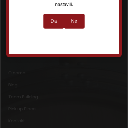
nastavili.
Radno vreme:
Ponedeljak - Subota:
10h - 22h
Da
Ne
Nedelja:
Ne radimo
Korisne informacije
O nama
Blog
Team Building
Pick up Place
Kontakt