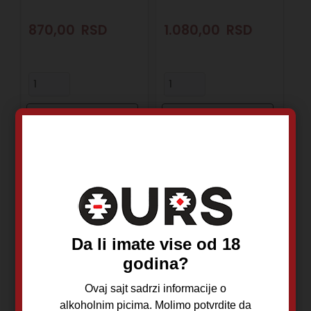
870,00
RSD
1.080,00
RSD
Dodaj u korpu
Dodaj u korpu
Da li imate vise od 18
godina?
Aglaja Roze 0,75L
Aleksandrović
Ovaj sajt sadrzi informacije o
Trijumf Rose 0,75L
alkoholnim picima. Molimo potvrdite da