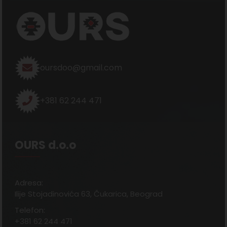
oursdoo@gmail.com
+381 62 244 471
OURS d.o.o
Adresa:
Ilije Stojadinovića 63, Čukarica, Beograd
Telefon:
+381 62 244 471