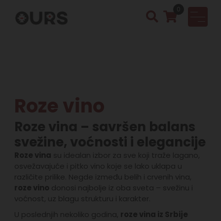
0
OURS
Vinotek
a &
Rakija
Shop
Roze vino
Roze vina – savršen balans
svežine, voćnosti i elegancije
Roze vina
su idealan izbor za sve koji traže lagano,
osvežavajuće i pitko vino koje se lako uklapa u
različite prilike. Negde između belih i crvenih vina,
roze vino
donosi najbolje iz oba sveta – svežinu i
voćnost, uz blagu strukturu i karakter.
U poslednjih nekoliko godina,
roze vina iz Srbije