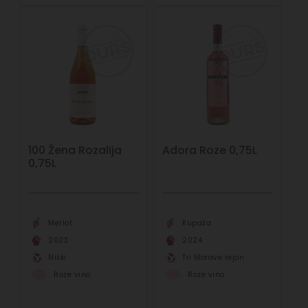
100 Žena Rozalija
Adora Roze 0,75L
0,75L
Merlot
Kupaža
2023
2024
Niški
Tri Morave rejon
Roze vino
Roze vino