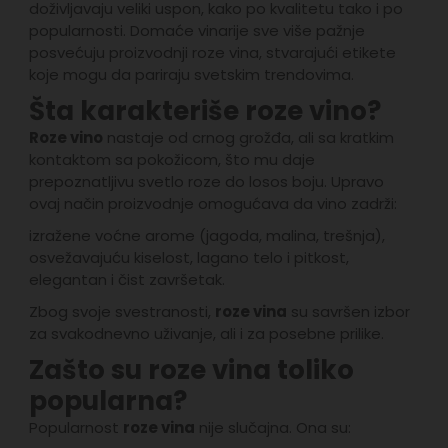
doživljavaju veliki uspon, kako po kvalitetu tako i po
popularnosti. Domaće vinarije sve više pažnje
posvećuju proizvodnji roze vina, stvarajući etikete
koje mogu da pariraju svetskim trendovima.
Šta karakteriše roze vino?
Roze vino
nastaje od crnog grožđa, ali sa kratkim
kontaktom sa pokožicom, što mu daje
prepoznatljivu svetlo roze do losos boju. Upravo
ovaj način proizvodnje omogućava da vino zadrži:
izražene voćne arome (jagoda, malina, trešnja),
osvežavajuću kiselost, lagano telo i pitkost,
elegantan i čist završetak.
Zbog svoje svestranosti,
roze vina
su savršen izbor
za svakodnevno uživanje, ali i za posebne prilike.
Zašto su roze vina toliko
popularna?
Popularnost
roze vina
nije slučajna. Ona su: