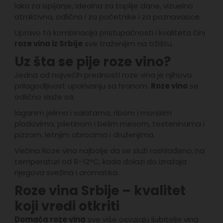
laka za ispijanje, idealna za toplije dane, vizuelno
atraktivna, odlična i za početnike i za poznavaoce.
Upravo ta kombinacija pristupačnosti i kvaliteta čini
roze vina iz Srbije
sve traženijim na tržištu.
Uz šta se pije roze vino?
Jedna od najvećih prednosti roze vina je njihova
prilagodljivost uparivanju sa hranom.
Roze vino
se
odlično slaže sa:
laganim jelima i salatama, ribom i morskim
plodovima, piletinom i belim mesom, testeninama i
pizzom, letnjim obrocima i druženjima.
Većina Roze vina najbolje da se služi rashlađeno, na
temperaturi od 8–12°C, kada dolazi do izražaja
njegova svežina i aromatika.
Roze vina Srbije – kvalitet
koji vredi otkriti
Domaća roze vina
sve više osvajaju ljubitelje vina