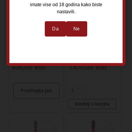
imate vise od 18 godina kako biste
nastavili.
Kupaža
Pinot Noir
2022
2024
Da
Ne
Negotinski rejon
Šumadijski rejon
Roze vino
Roze vino
930,00
RSD
1.470,00
RSD
Pročitajte još
Dodaj u korpu