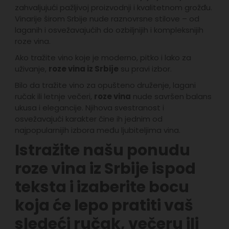
zahvaljujući pažljivoj proizvodnji i kvalitetnom grožđu.
Vinarije širom Srbije nude raznovrsne stilove – od
laganih i osvežavajućih do ozbiljnijih i kompleksnijih
roze vina.
Ako tražite vino koje je moderno, pitko i lako za
uživanje,
roze vina iz Srbije
su pravi izbor.
Bilo da tražite vino za opušteno druženje, lagani
ručak ili letnje večeri,
roze vina
nude savršen balans
ukusa i elegancije. Njihova svestranost i
osvežavajući karakter čine ih jednim od
najpopularnijih izbora među ljubiteljima vina.
Istražite našu ponudu
roze vina iz Srbije ispod
teksta i izaberite bocu
koja će lepo pratiti vaš
sledeći ručak, večeru ili