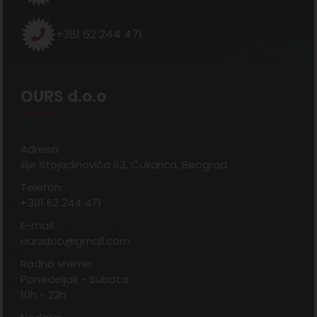
+381 62 244 471
OURS d.o.o
Adresa:
Ilije Stojadinovića 63, Čukarica, Beograd
Telefon:
+381 62 244 471
E-mail:
oursdoo@gmail.com
Radno vreme:
Ponedeljak - Subota:
10h - 22h