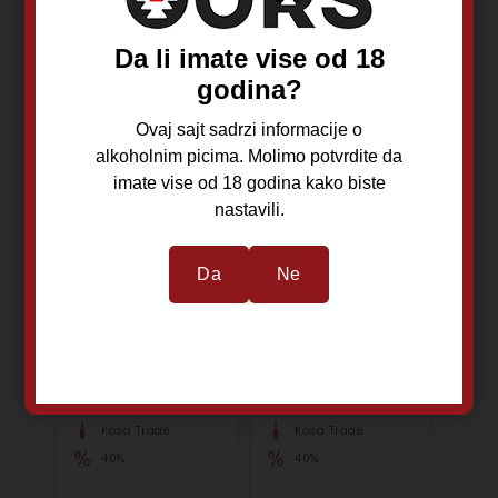
Da li imate vise od 18
godina?
Ovaj sajt sadrzi informacije o
alkoholnim picima. Molimo potvrdite da
imate vise od 18 godina kako biste
nastavili.
Savka Dunja
Savka Kajsija
Da
Ne
Premium 0,7L
drvena kutija
0,7L
Veternik
Veternik
Dunja
Kajsija
Kosa Trade
Kosa Trade
40%
40%