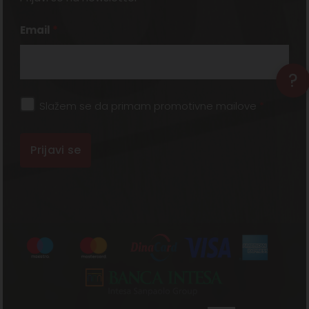
Email
*
?
Slažem se da primam promotivne mailove
*