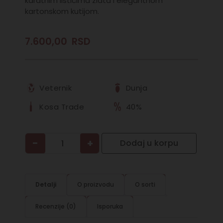
karatnim listićima zlata i elegantnom
kartonskom kutijom.
7.600,00
RSD
Veternik
Dunja
Kosa Trade
40%
−
+
Dodaj u korpu
Detalji
O proizvodu
O sorti
Recenzije (0)
Isporuka