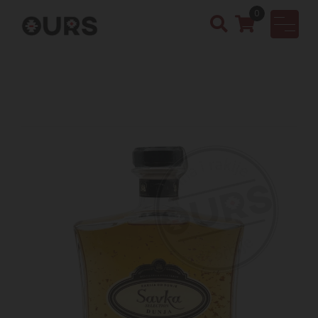
0
OURS
Vinotek
a &
Rakija
Shop