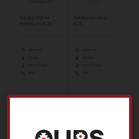
Savka Šljiva
Savka Kruška
Premium 0,7L
0,7L
Veternik
Veternik
Šljiva
Kruška
Kosa Trade
Kosa Trade
40%
40%
6.100,00
RSD
2.430,00
RSD
Dodaj u korpu
Dodaj u korpu