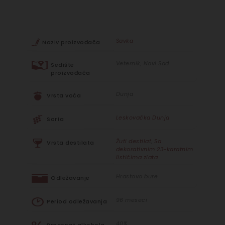
Savka
Naziv proizvođača
Veternik, Novi Sad
Sedište
proizvođača
Dunja
Vrsta voća
Leskovačka Dunja
Sorta
Žuti destilat
,
Sa
Vrsta destilata
dekorativnim 23-karatnim
listićima zlata
Hrastovo bure
Odležavanje
96 meseci
Period odležavanja
40%