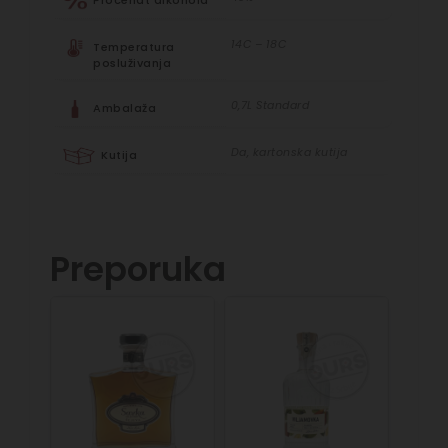
Procenat alkohola
14C – 18C
Temperatura
posluživanja
0,7L Standard
Ambalaža
Da, kartonska kutija
Kutija
Preporuka