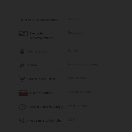
Vukojičić
Naziv proizvođača
Rekovac
Sedište
proizvođača
Dunja
Vrsta voća
Leskovačka Dunja
Sorta
Žuti destilat
Vrsta destilata
Hrastovo bure
Odležavanje
24 meseca
Period odležavanja
40%
Procenat alkohola