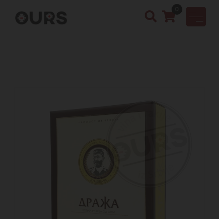
0
OURS
Vinotek
a &
Rakija
Shop