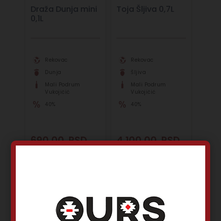
Draža Dunja mini
Toja Šljiva 0,7L
0,1L
Rekovac
Rekovac
Dunja
Šljiva
Mali Podrum
Mali Podrum
Vukojičić
Vukojičić
40%
40%
690,00
RSD
4.100,00
RSD
Dodaj u korpu
Dodaj u korpu