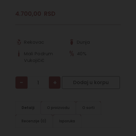
4.700,00
RSD
Rekovac
Dunja
Mali Podrum
40%
Vukojičić
−
+
Dodaj u korpu
Detalji
O proizvodu
O sorti
Recenzije (0)
Isporuka