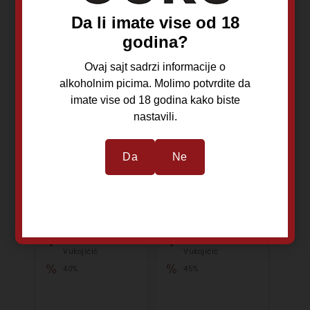
Da li imate vise od 18
godina?
Ovaj sajt sadrzi informacije o
alkoholnim picima. Molimo potvrdite da
imate vise od 18 godina kako biste
nastavili.
Draža Kruška Box
Draža Loza Box
0,7L
0,7L
Da
Ne
Rekovac
Rekovac
Kruška
Grožđe
Mali Podrum
Mali Podrum
Vukojičić
Vukojičić
40%
45%