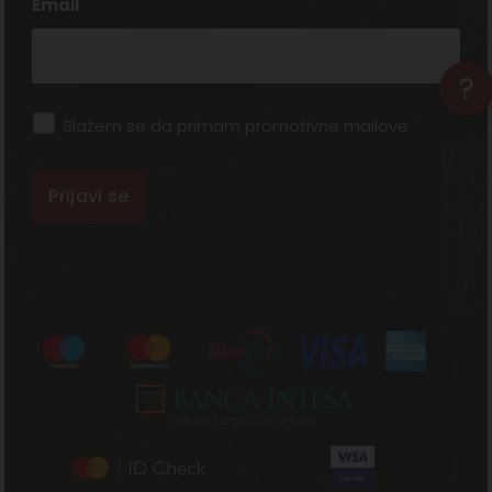
Email
*
?
Slažem se da primam promotivne mailove
*