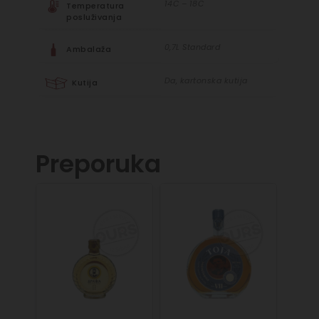
14C – 18C
Temperatura
posluživanja
0,7L Standard
Ambalaža
Da, kartonska kutija
Kutija
Preporuka