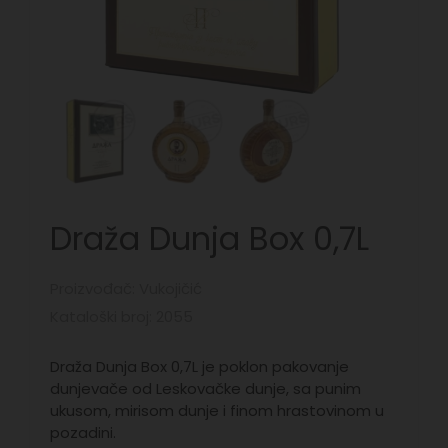
Draža Dunja Box 0,7L
Proizvođač: Vukojičić
Kataloški broj: 2055
Draža Dunja Box 0,7L je poklon pakovanje
dunjevače od Leskovačke dunje, sa punim
ukusom, mirisom dunje i finom hrastovinom u
pozadini.