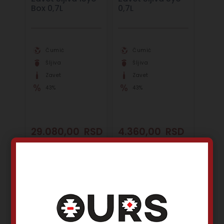
Box 0,7L
0,7L
Čumić
Čumić
Šljiva
Šljiva
Zavet
Zavet
43%
43%
29.080,00
RSD
4.360,00
RSD
Dodaj u korpu
Dodaj u korpu