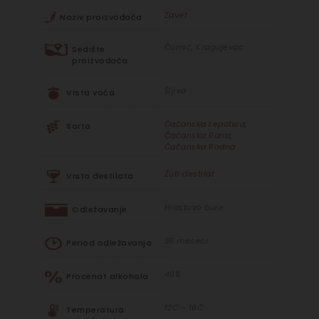
Zavet
Naziv proizvođača
Čumić, Kragujevac
Sedište
proizvođača
Šljiva
Vrsta voća
Čačanska Lepotica
,
Sorta
Čačanska Rana
,
Čačanska Rodna
Žuti destilat
Vrsta destilata
Hrastovo bure
Odležavanje
36 meseci
Period odležavanja
40%
Procenat alkohola
12C – 16C
Temperatura