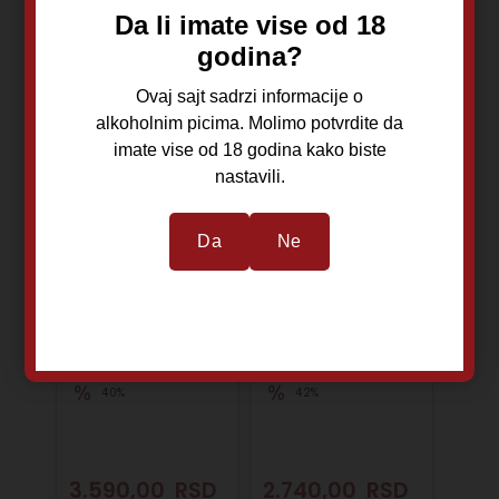
Da li imate vise od 18
godina?
Ovaj sajt sadrzi informacije o
alkoholnim picima. Molimo potvrdite da
imate vise od 18 godina kako biste
nastavili.
Zavet Šljiva Set
Zavet Kruška 0,7L
King 0,375l
Da
Ne
Čumić
Čumić
Šljiva
Kruška
Zavet
Zavet
40%
42%
3.590,00
RSD
2.740,00
RSD