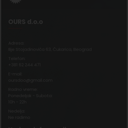
OURS d.o.o
Adresa:
Ilije Stojadinovića 63, Čukarica, Beograd
Telefon:
+381 62 244 471
E-mail:
oursdoo@gmail.com
Radno vreme:
Ponedeljak - Subota:
10h - 22h
Nedelja:
Ne radimo