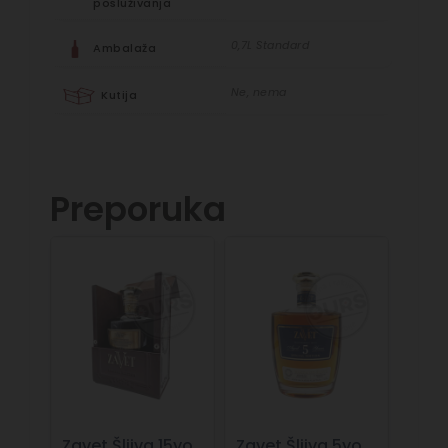
posluživanja
0,7L Standard
Ambalaža
Ne, nema
Kutija
Preporuka
Zavet Šljiva 15yo
Zavet Šljiva 5yo