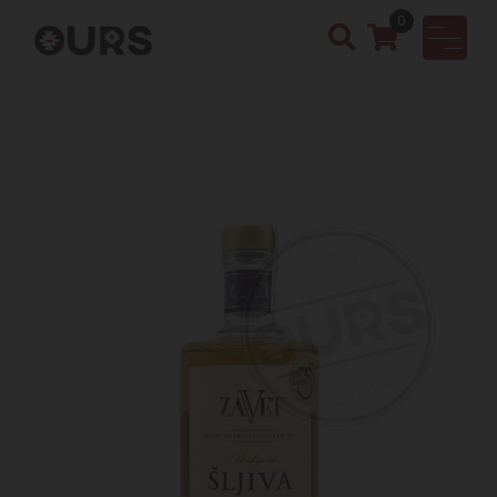
0
OURS
Vinotek
a &
Rakija
Shop