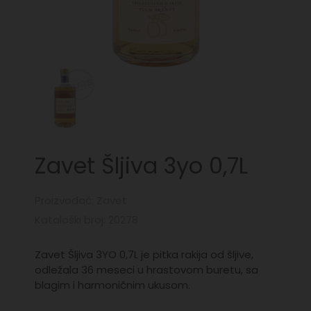
Zavet Šljiva 3yo 0,7L
Proizvođač: Zavet
Kataloški broj: 20278
Zavet Šljiva 3YO 0,7L je pitka rakija od šljive,
odležala 36 meseci u hrastovom buretu, sa
blagim i harmoničnim ukusom.