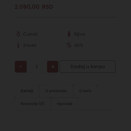
2.090,00
RSD
Čumić
Šljiva
Zavet
40%
−
+
Dodaj u korpu
Detalji
O proizvodu
O sorti
Recenzije (0)
Isporuka