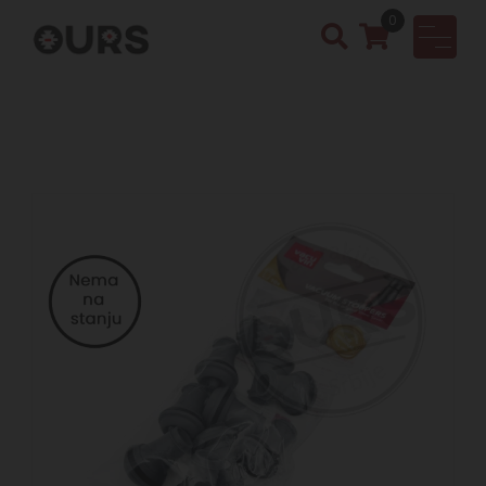
0
OURS
Vinotek
a &
Rakija
Shop