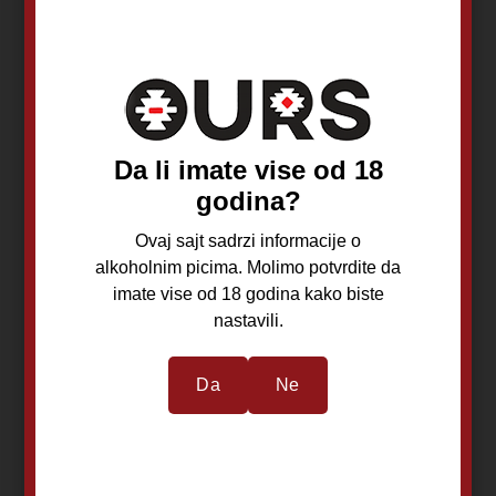
VacuVin Kibla
VacuVin vakum
Crna
Pumpa+Stoper
Holandija
Holandija
Da li imate vise od 18
Kibla
Pumpa sa čepom
za izvlačenje
godina?
vazduha iz flaše
Ovaj sajt sadrzi informacije o
alkoholnim picima. Molimo potvrdite da
imate vise od 18 godina kako biste
1.950,00
RSD
1.800,00
RSD
nastavili.
Da
Ne
Pročitajte još
Pročitajte još