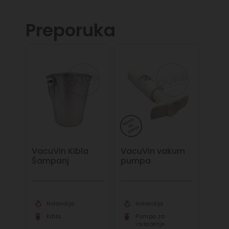
Preporuka
VacuVin Kibla
VacuVin vakum
Šampanj
pumpa
Holandija
Holandija
Kibla
Pumpa za
izvlačenje