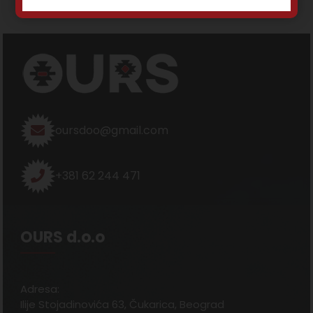
oursdoo@gmail.com
+381 62 244 471
OURS d.o.o
Adresa:
Ilije Stojadinovića 63, Čukarica, Beograd