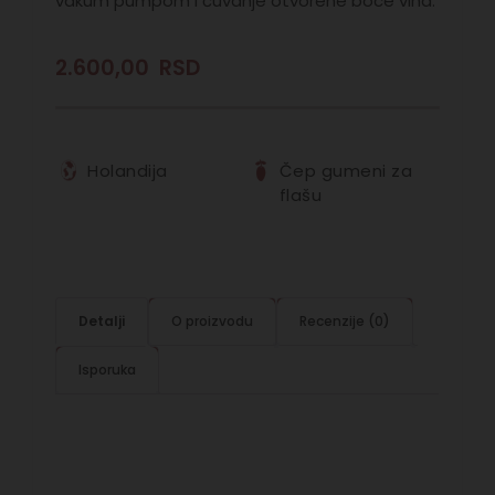
vakum pumpom i čuvanje otvorene boce vina.
2.600,00
RSD
Holandija
Čep gumeni za
flašu
Detalji
O proizvodu
Recenzije (0)
Isporuka