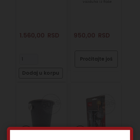
vazduha iz flaše
1.560,00
RSD
950,00
RSD
Pročitajte još
Dodaj u korpu