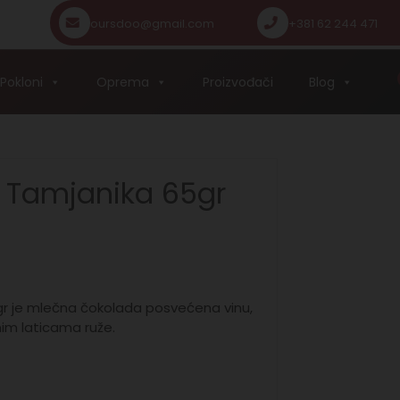
oursdoo@gmail.com
+381 62 244 471
Pokloni
Oprema
Proizvođači
Blog
 Tamjanika 65gr
r je mlečna čokolada posvećena vinu,
nim laticama ruže.