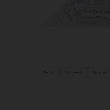
Detalji
O proizvodu
Recenzije 