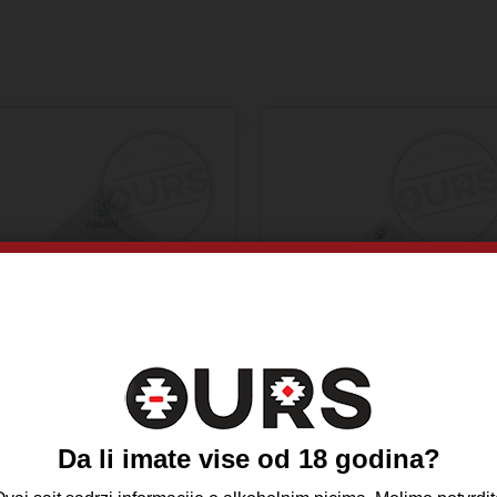
guara Smederevka 65gr
Aguara Probus 65gr
Da li imate vise od 18 godina?