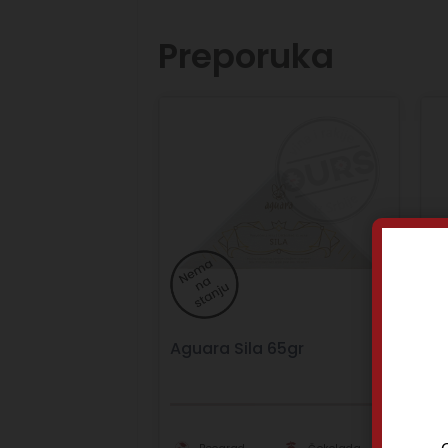
Preporuka
Aguara Sila 65gr
A