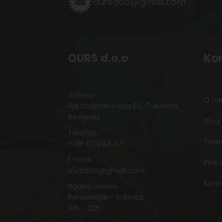
oursdoo@gmail.com
OURS d.o.o
Kor
Adresa:
O n
Ilije Stojadinovića 63, Čukarica,
Beograd
Blog
Telefon:
Team
+381 62 244 471
E-mail:
Pick 
oursdoo@gmail.com
Kont
Radno vreme:
Ponedeljak - Subota:
10h - 22h