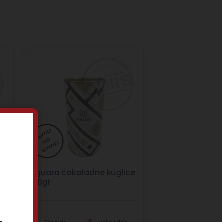
Aguara čokoladne kuglice
150gr