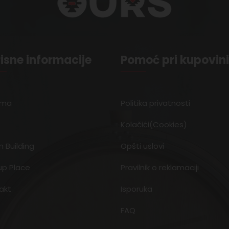
isne informacije
Pomoć pri kupovini
ama
Politika privatnosti
Kolačići(Cookies)
 Building
Opšti uslovi
up Place
Pravilnik o reklamaciji
akt
Isporuka
FAQ