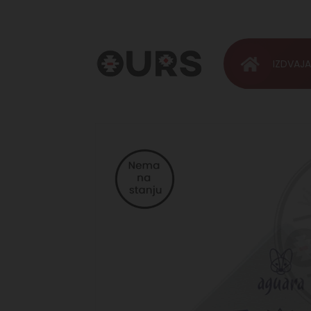
IZDVAJ
OURS
Vinoteka &
Rakija
Shop