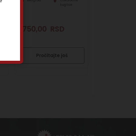
e
Beograd
Čokoladne
kuglice
1.750,00
RSD
Pročitajte još