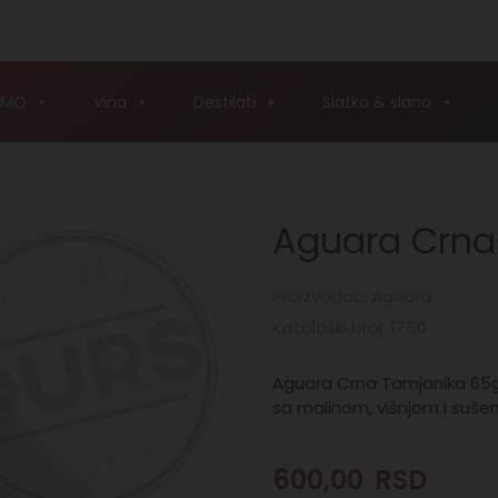
AMO
Vina
Destilati
Slatko & slano
Aguara Crna
Proizvođač: Aguara
Kataloški broj: 1750
Aguara Crna Tamjanika 65g
sa malinom, višnjom i suše
600,00
RSD