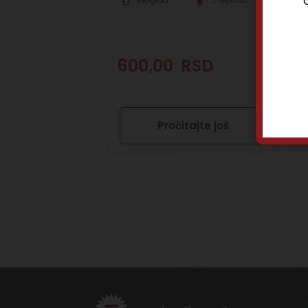
O
Beograd
Čokolada
600,00
RSD
4
Pročitajte još