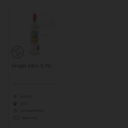
Dragić Kibic 0.75L
Kupaža
2021
Južnobanatski
Belo vino