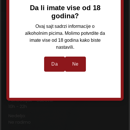
Da li imate vise od 18
godina?
OURS d.o.o
Ovaj sajt sadrzi informacije o
alkoholnim picima. Molimo potvrdite da
imate vise od 18 godina kako biste
Adresa:
nastavili.
Ilije Stojadinovića 63, Čukarica, Beograd
Telefon:
Da
Ne
+381 62 244 471
E-mail:
oursdoo@gmail.com
Radno vreme:
Ponedeljak - Subota:
10h - 22h
Nedelja:
Ne radimo