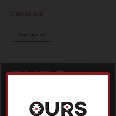
3.180,00
RSD
Pročitajte još
oursdoo@gmail.com
+381 62 244 471