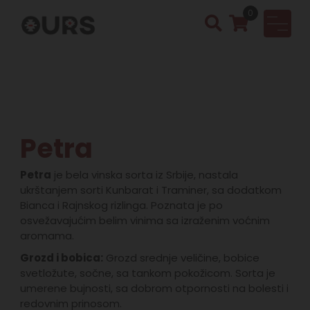
0
OURS
Vinotek
a &
Rakija
Shop
Petra
Petra
je bela vinska sorta iz Srbije, nastala
ukrštanjem sorti Kunbarat i Traminer, sa dodatkom
Bianca i Rajnskog rizlinga. Poznata je po
osvežavajućim belim vinima sa izraženim voćnim
aromama.
Grozd i bobica:
Grozd srednje veličine, bobice
svetložute, sočne, sa tankom pokožicom. Sorta je
umerene bujnosti, sa dobrom otpornosti na bolesti i
redovnim prinosom.