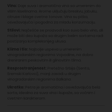
Vino:
Daje suva i aromatična vina sa umerenim do
višim kiselinama. Arome uključuju breskvu, jabuku,
citruse i blage cvetne tonove. Vina su pitka,
osvežavajuća i pogodna za mladu konzumaciju.
Stilovi:
Najčešće se proizvodi kao suvo belo vino, ali
može biti deo kupaža sa drugim belim sortama radi
postizanja kompleksnijeg ukusa.
Klima i tlo:
Najbolje uspeva u umerenim
vinogradarskim regionima Vojvodine, na dobro
dreniranim peskovitim ili glinovitim tlima.
Rasprostranjenost:
Pretežno Srbija (Senta,
Sremski Karlovci), manji zasadi u drugim
vinogradarskim regionima Balkana.
Ukratko:
Petra je aromatična i osvežavajuća bela
sorta, idealna za suva vina i kupaže, sa voćnim i
cvetnim karakterom.