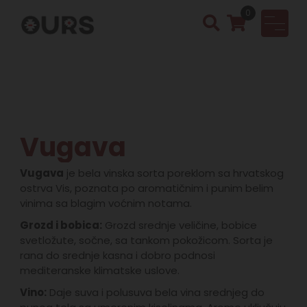
0
OURS
Vinotek
a &
Rakija
Shop
Vugava
Vugava
je bela vinska sorta poreklom sa hrvatskog
ostrva Vis, poznata po aromatičnim i punim belim
vinima sa blagim voćnim notama.
Grozd i bobica:
Grozd srednje veličine, bobice
svetložute, sočne, sa tankom pokožicom. Sorta je
rana do srednje kasna i dobro podnosi
mediteranske klimatske uslove.
Vino:
Daje suva i polusuva bela vina srednjeg do