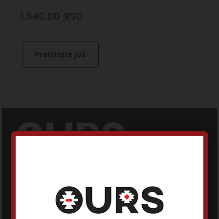
1.540,00
RSD
Pročitajte još
oursdoo@gmail.com
+381 62 244 471