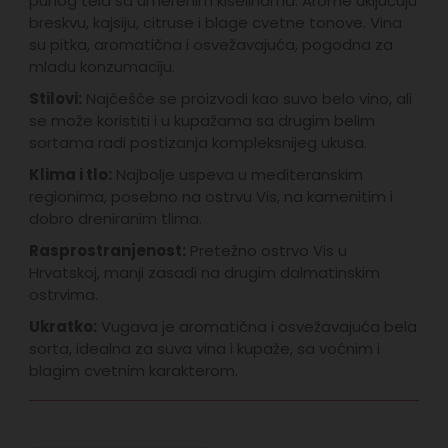
punog tela sa umerenim kiselinama. Arome uključuju
breskvu, kajsiju, citruse i blage cvetne tonove. Vina
su pitka, aromatična i osvežavajuća, pogodna za
mladu konzumaciju.
Stilovi:
Najčešće se proizvodi kao suvo belo vino, ali
se može koristiti i u kupažama sa drugim belim
sortama radi postizanja kompleksnijeg ukusa.
Klima i tlo:
Najbolje uspeva u mediteranskim
regionima, posebno na ostrvu Vis, na kamenitim i
dobro dreniranim tlima.
Rasprostranjenost:
Pretežno ostrvo Vis u
Hrvatskoj, manji zasadi na drugim dalmatinskim
ostrvima.
Ukratko:
Vugava je aromatična i osvežavajuća bela
sorta, idealna za suva vina i kupaže, sa voćnim i
blagim cvetnim karakterom.