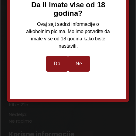
Da li imate vise od 18
godina?
OURS d.o.o
Ovaj sajt sadrzi informacije o
alkoholnim picima. Molimo potvrdite da
imate vise od 18 godina kako biste
Adresa:
nastavili.
Ilije Stojadinovića 63, Čukarica, Beograd
Telefon:
Da
Ne
+381 62 244 471
E-mail:
oursdoo@gmail.com
Radno vreme:
Ponedeljak - Subota:
10h - 22h
Nedelja:
Ne radimo
Korisne informacije