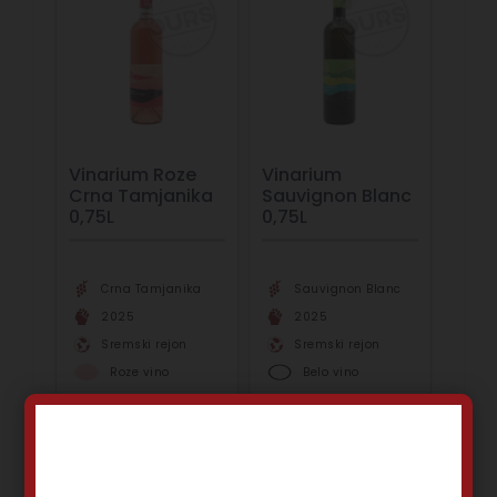
Vinarium Roze
Vinarium
Crna Tamjanika
Sauvignon Blanc
0,75L
0,75L
Crna Tamjanika
Sauvignon Blanc
2025
2025
Sremski rejon
Sremski rejon
Roze vino
Belo vino
1.220,00
RSD
1.070,00
RSD