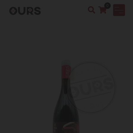
0
OURS
Vinotek
a &
Rakija
Shop