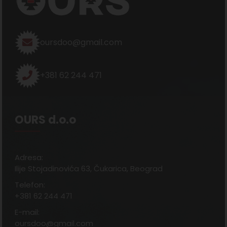
oursdoo@gmail.com
+381 62 244 471
OURS d.o.o
Adresa:
Ilije Stojadinovića 63, Čukarica, Beograd
Telefon:
+381 62 244 471
E-mail:
oursdoo@gmail.com