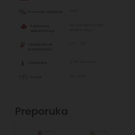
14.5%
Procenat alkohola
Da, potrebno kratko
Preporuka
dekantiranje
dekantiranja
14C – 18C
Temperatura
posluživanja
0,75L Standard
Ambalaža
Ne, nema
Kutija
Preporuka