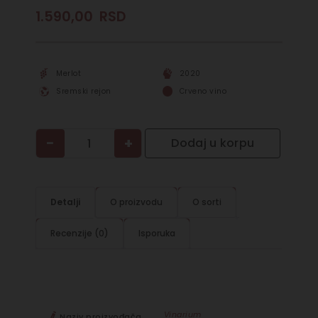
1.590,00
RSD
Merlot
2020
Sremski rejon
Crveno vino
−
+
Dodaj u korpu
Detalji
O proizvodu
O sorti
Recenzije (0)
Isporuka
Vinarium
Naziv proizvođača