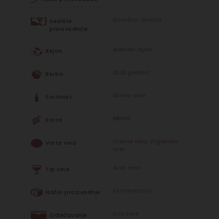
Banoštor, Beočin
Sedište
proizvođača
Sremski rejon
Rejon
2020 godina
Berba
Sortno vino
Sortnost
Merlot
Sorta
Crveno vino
,
Organsko
Vrsta vina
vino
Suvo vino
Tip vina
Fermentacija
Način proizvodnje
Inox tank
Odležavanje