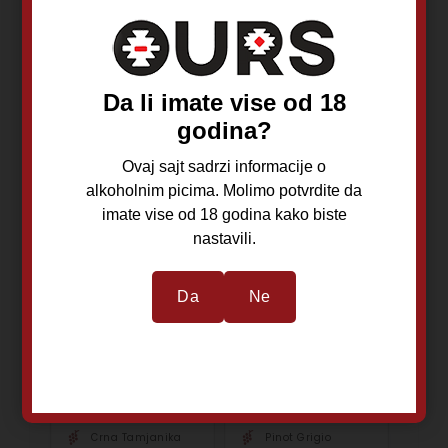
Dodaj u korpu
Dodaj u korpu
Da li imate vise od 18
godina?
Ovaj sajt sadrzi informacije o
alkoholnim picima. Molimo potvrdite da
imate vise od 18 godina kako biste
nastavili.
Da
Ne
Vinarium Crna
Vinarium
Tamjanika 0,5L
Pinoranž 0,75L
Crna Tamjanika
Pinot Grigio