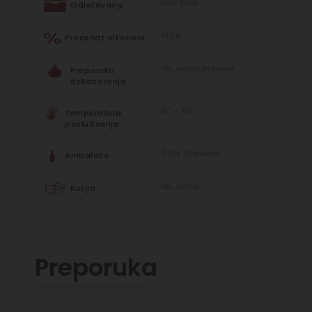
Inox tank
Odležavanje
13.5%
Procenat alkohola
Ne, nema potrebe
Preporuka
dekantiranja
6C – 10C
Temperatura
posluživanja
0,75L Standard
Ambalaža
Ne, nema
Kutija
Preporuka