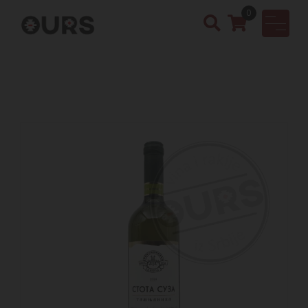
0
OURS
Vinotek
a &
Rakija
Shop