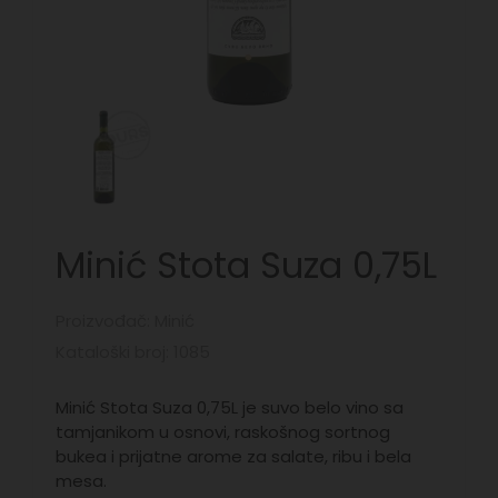
Minić Stota Suza 0,75L
Proizvođač: Minić
Kataloški broj: 1085
Minić Stota Suza 0,75L je suvo belo vino sa
tamjanikom u osnovi, raskošnog sortnog
bukea i prijatne arome za salate, ribu i bela
mesa.