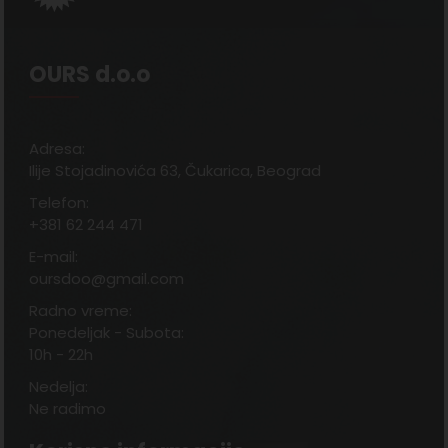
OURS d.o.o
Adresa:
Ilije Stojadinovića 63, Čukarica, Beograd
Telefon:
+381 62 244 471
E-mail:
oursdoo@gmail.com
Radno vreme:
Ponedeljak - Subota:
10h - 22h
Nedelja:
Ne radimo