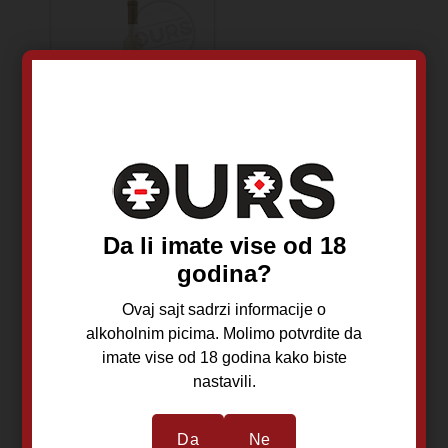
Minić Slatka
Suza 0,5L
Da li imate vise od 18
godina?
Tamjanika
2020
Ovaj sajt sadrzi informacije o
Tri Morave rejon
alkoholnim picima. Molimo potvrdite da
Belo vino
imate vise od 18 godina kako biste
nastavili.
1.190,00
RSD
Da
Ne