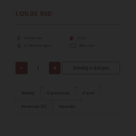
1.120,00
RSD
Tamjanika
2024
Tri Morave rejon
Belo vino
−
+
Dodaj u korpu
Detalji
O proizvodu
O sorti
Recenzije (0)
Isporuka