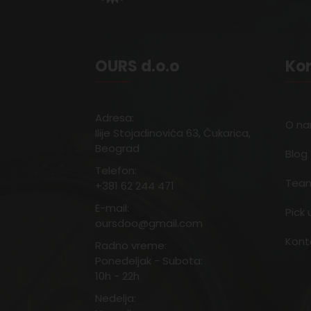
OURS d.o.o
Kor
Adresa:
O n
Ilije Stojadinovića 63, Čukarica,
Beograd
Blog
Telefon:
Team
+381 62 244 471
E-mail:
Pick 
oursdoo@gmail.com
Kont
Radno vreme:
Ponedeljak - Subota:
10h - 22h
Nedelja: