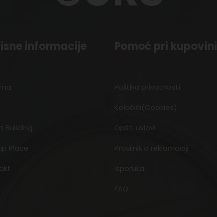
isne informacije
Pomoć pri kupovini
ama
Politika privatnosti
Kolačići(Cookies)
 Building
Opšti uslovi
up Place
Pravilnik o reklamaciji
akt
Isporuka
FAQ