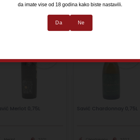
da imate vise od 18 godina kako biste nastavili.
Da
Ne
avić Merlot 0,75L
Savić Chardonnay 0,75L
Merlot
2021
Chardonnay
2022