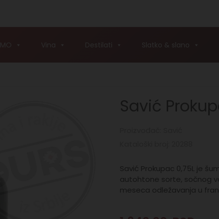
AMO
Vina
Destilati
Slatko & slano
Savić Prokup
Proizvođač: Savić
Kataloški broj: 20288
Savić Prokupac 0,75L je šu
autohtone sorte, sočnog vo
meseca odležavanja u fran