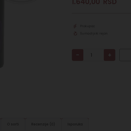
1.640,00
RSD
Prokupac
Šumadijski rejon
−
+
O sorti
Recenzije (0)
Isporuka