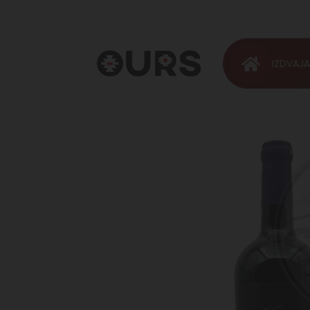
IZDVAJ
OURS
Vinoteka &
Rakija
Shop