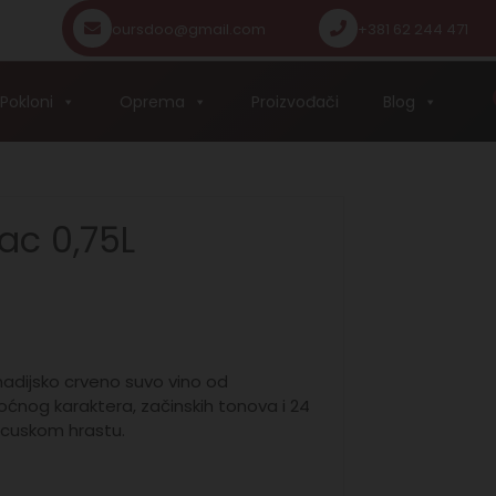
oursdoo@gmail.com
+381 62 244 471
Pokloni
Oprema
Proizvođači
Blog
ac 0,75L
madijsko crveno suvo vino od
ćnog karaktera, začinskih tonova i 24
cuskom hrastu.