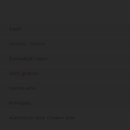
Savić
Lipovac, Topola
Šumadijski rejon
2022 godina
Sortno vino
Prokupac
Autohtono vino
,
Crveno vino