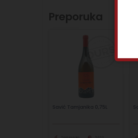
Preporuka
Savić Tamjanika 0,75L
S
Tamjanika
2023