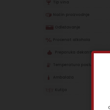
Tip vina
Način proizvodnje
Odležavanje
Procenat alkohola
Preporuka dekantiranja
Temperatura posluživanja
Ambalaža
Kutija
O