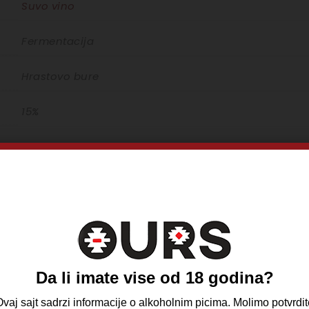
Suvo vino
Fermentacija
Hrastovo bure
15%
Da, potrebno kratko dekantiranje
14C – 18C
0,75L Standard
Ne, nema
Da li imate vise od 18 godina?
vaj sajt sadrzi informacije o alkoholnim picima. Molimo potvrdit