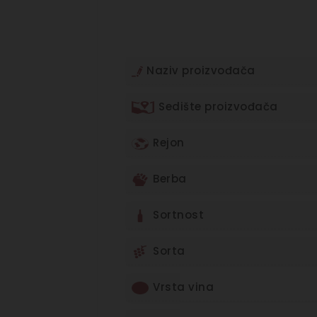
Naziv proizvođača
Sedište proizvođača
Rejon
Berba
Sortnost
Sorta
Vrsta vina