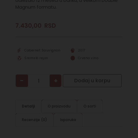
odležalo 12 meseci u bariku, u velikom Double
Magnum formatu.
7.430,00
RSD
Cabernet Sauvignon
2017
Sremski rejon
Crveno vino
−
+
Dodaj u korpu
Detalji
O proizvodu
O sorti
Recenzije (0)
Isporuka