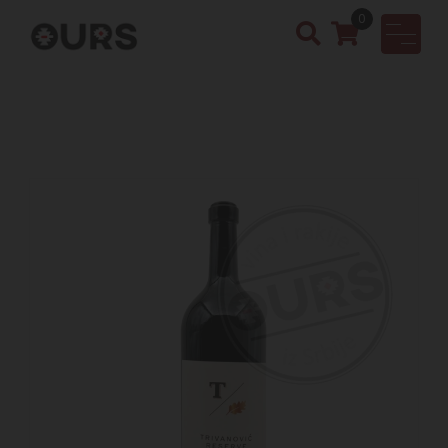
0
OURS
Vinotek
a &
Rakija
Shop