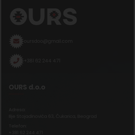
oursdoo@gmail.com
+381 62 244 471
OURS d.o.o
Adresa:
Ilije Stojadinovića 63, Čukarica, Beograd
Telefon:
+381 62 244 471