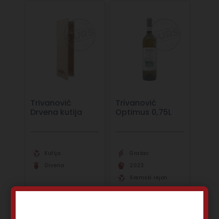
Trivanović
Trivanović
Drvena kutija
Optimus 0,75L
Kutija
Grašac
Drvena
2023
Sremski rejon
Belo vino