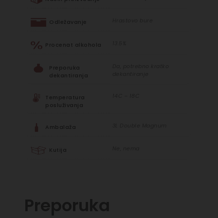
Hrastovo bure
Odležavanje
13.5%
Procenat alkohola
Da, potrebno kratko
Preporuka
dekantiranje
dekantiranja
14C – 18C
Temperatura
posluživanja
3L Double Magnum
Ambalaža
Ne, nema
Kutija
Preporuka