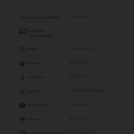
Trivanović
Naziv proizvođača
Šid
Sedište
proizvođača
Sremski rejon
Rejon
2017 godina
Berba
Sortno vino
Sortnost
Cabernet Sauvignon
Sorta
Crveno vino
Vrsta vina
Suvo vino
Tip vina
Fermentacija
Način proizvodnje