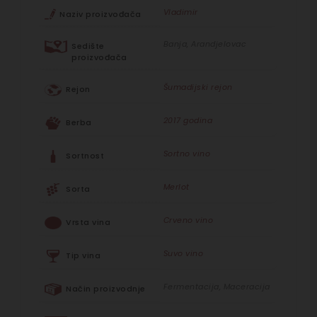
Vladimir
Naziv proizvođača
Banja, Arandjelovac
Sedište
proizvođača
Šumadijski rejon
Rejon
2017 godina
Berba
Sortno vino
Sortnost
Merlot
Sorta
Crveno vino
Vrsta vina
Suvo vino
Tip vina
Fermentacija, Maceracija
Način proizvodnje