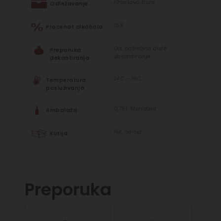
Hrastovo bure
Odležavanje
15%
Procenat alkohola
Da, potrebno duže
Preporuka
dekantiranje
dekantiranja
14C – 18C
Temperatura
posluživanja
0,75L Standard
Ambalaža
Ne, nema
Kutija
Preporuka