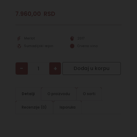
7.960,00
RSD
Merlot
2017
Šumadijski rejon
Crveno vino
−
+
Dodaj u korpu
Detalji
O proizvodu
O sorti
Recenzije (0)
Isporuka