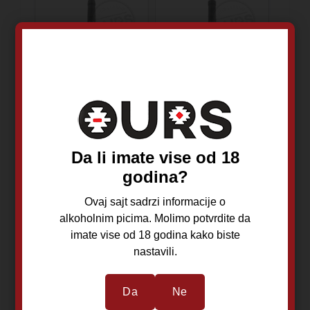
Vladimir 1 Hektar
Vladimir 1 Hektar
2018 0,75L
2017 0,75L
Da li imate vise od 18
godina?
Kupaža
Kupaža
Ovaj sajt sadrzi informacije o
2018
2017
alkoholnim picima. Molimo potvrdite da
Šumadijski rejon
Šumadijski rejon
imate vise od 18 godina kako biste
Crveno vino
Crveno vino
nastavili.
Da
Ne
5.000,00
RSD
5.850,00
RSD