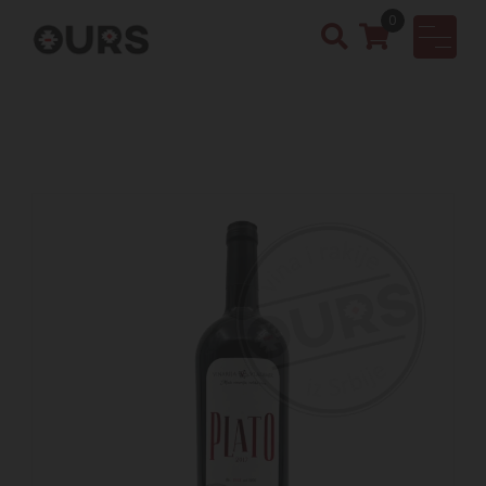
0
OURS
Vinotek
a &
Rakija
Shop