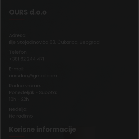
OURS d.o.o
Adresa:
Ilije Stojadinovića 63, Čukarica, Beograd
Telefon:
+381 62 244 471
E-mail:
oursdoo@gmail.com
Radno vreme:
Ponedeljak - Subota:
10h - 22h
Nedelja:
Ne radimo
Korisne informacije