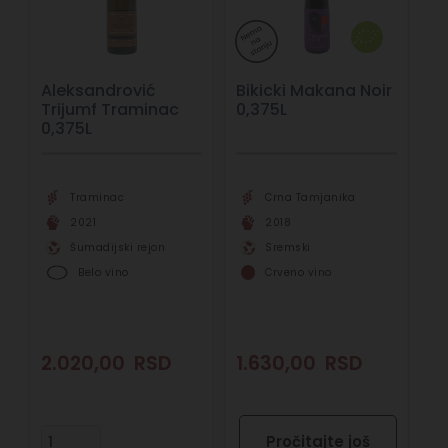
Aleksandrović
Bikicki Makana Noir
Trijumf Traminac
0,375L
0,375L
Traminac
Crna Tamjanika
2021
2018
Šumadijski rejon
Sremski
Belo vino
Crveno vino
2.020,00
RSD
1.630,00
RSD
Pročitajte još