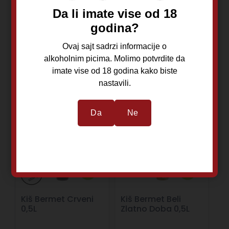
Da li imate vise od 18
1.470,00
RSD
930,00
RSD
godina?
Ovaj sajt sadrzi informacije o
alkoholnim picima. Molimo potvrdite da
imate vise od 18 godina kako biste
Dodaj u korpu
Dodaj u korpu
nastavili.
Da
Ne
Kiš Bermet Crveni
Kiš Bermet Beli
0,5L
Zlatno Doba 0,5L