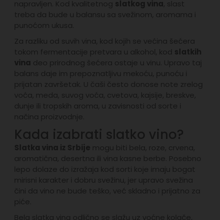
napravljen. Kod kvalitetnog
slatkog vina
, slast
treba da bude u balansu sa svežinom, aromama i
punoćom ukusa.
Za razliku od suvih vina, kod kojih se većina šećera
tokom fermentacije pretvara u alkohol, kod
slatkih
vina
deo prirodnog šećera ostaje u vinu. Upravo taj
balans daje im prepoznatljivu mekoću, punoću i
prijatan završetak. U čaši često donose note zrelog
voća, meda, suvog voća, cvetova, kajsije, breskve,
dunje ili tropskih aroma, u zavisnosti od sorte i
načina proizvodnje.
Kada izabrati slatko vino?
Slatka vina iz Srbije
mogu biti bela, roze, crvena,
aromatična, desertna ili vina kasne berbe. Posebno
lepo dolaze do izražaja kod sorti koje imaju bogat
mirisni karakter i dobru svežinu, jer upravo svežina
čini da vino ne bude teško, već skladno i prijatno za
piće.
Bela slatka vina odlično se slažu uz voćne kolače,