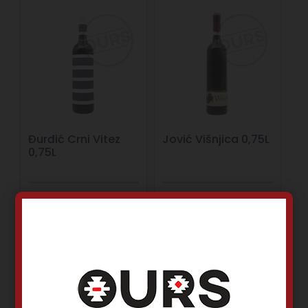
Đurđić Crni Vitez
Jović Višnjica 0,75L
0,75L
Merlot
Višnja
2021
2020
Sremski
Tri Morave rejon
Crveno vino
Crveno vino