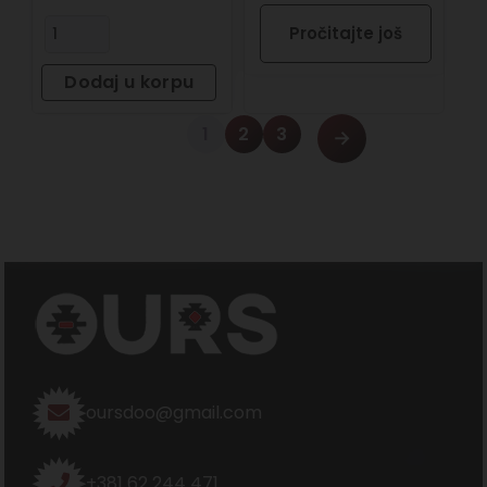
Pročitajte još
Dodaj u korpu
1
2
3
→
oursdoo@gmail.com
+381 62 244 471