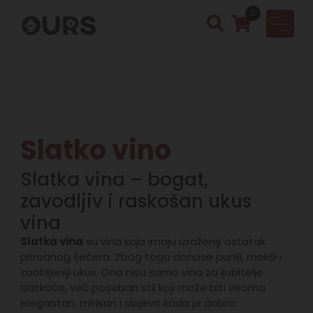
0
OURS
Vinotek
a &
Rakija
Shop
Slatko vino
Slatka vina – bogat,
zavodljiv i raskošan ukus
vina
Slatka vina
su vina koja imaju izraženiji ostatak
prirodnog šećera. Zbog toga donose puniji, mekši i
zaobljeniji ukus. Ona nisu samo vina za ljubitelje
slatkoće, već poseban stil koji može biti veoma
elegantan, mirisan i slojevit kada je dobro