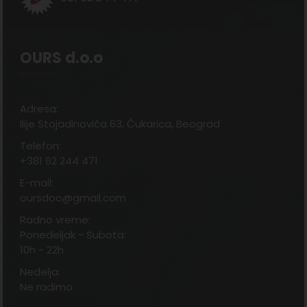
OURS d.o.o
Adresa:
Ilije Stojadinovića 63, Čukarica, Beograd
Telefon:
+381 62 244 471
E-mail:
oursdoo@gmail.com
Radno vreme:
Ponedeljak - Subota:
10h - 22h
Nedelja:
Ne radimo