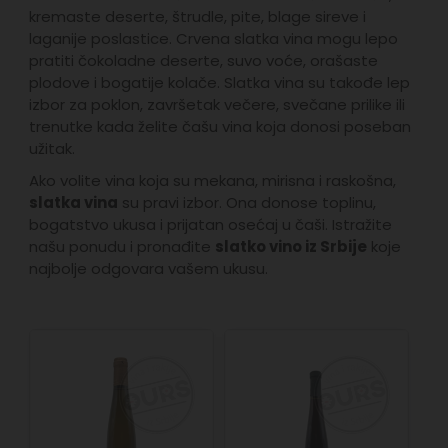
kremaste deserte, štrudle, pite, blage sireve i
laganije poslastice. Crvena slatka vina mogu lepo
pratiti čokoladne deserte, suvo voće, orašaste
plodove i bogatije kolače. Slatka vina su takođe lep
izbor za poklon, završetak večere, svečane prilike ili
trenutke kada želite čašu vina koja donosi poseban
užitak.
Ako volite vina koja su mekana, mirisna i raskošna,
slatka vina
su pravi izbor. Ona donose toplinu,
bogatstvo ukusa i prijatan osećaj u čaši. Istražite
našu ponudu i pronađite
slatko vino iz Srbije
koje
najbolje odgovara vašem ukusu.