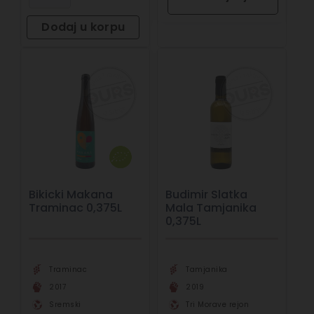
Dodaj u korpu
Bikicki Makana
Budimir Slatka
Traminac 0,375L
Mala Tamjanika
0,375L
Traminac
Tamjanika
2017
2019
Sremski
Tri Morave rejon