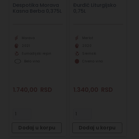
Despotika Morava
Đurđić Liturgijsko
Kasna Berba 0,375L
0,75L
Morava
Merlot
2021
2020
Šumadijski rejon
Sremski
Belo vino
Crveno vino
1.740,00
RSD
1.340,00
RSD
Dodaj u korpu
Dodaj u korpu