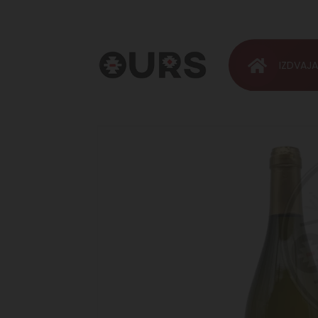
IZDVAJ
OURS
Vinoteka &
Rakija
Shop