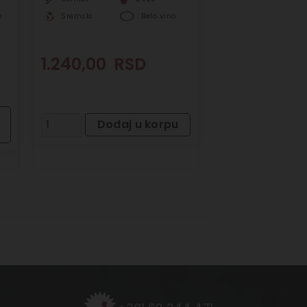
o
Sremski
Belo vino
1.240,00
RSD
Dodaj u korpu