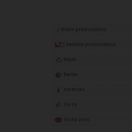
Naziv proizvođača
Sedište proizvođača
Rejon
Berba
Sortnost
Sorta
Vrsta vina