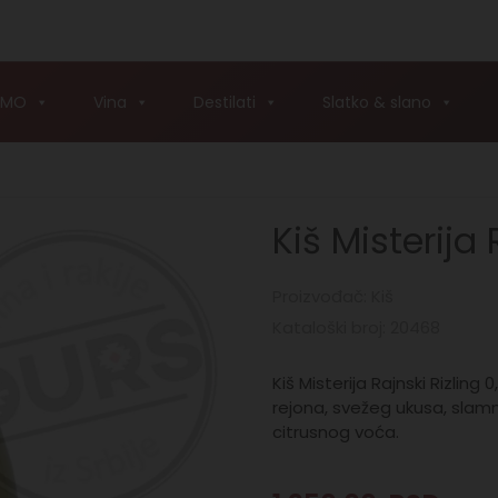
AMO
Vina
Destilati
Slatko & slano
Kiš Misterija 
Proizvođač: Kiš
Kataloški broj: 20468
Kiš Misterija Rajnski Rizling
rejona, svežeg ukusa, slamn
citrusnog voća.