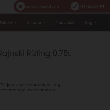
oursdoo@gmail.com
+381 62 244 471
Pokloni
Oprema
Proizvođači
Blog
Rajnski Rizling 0,75L
 0,75L je suvo belo vino iz Sremskog
ato žute boje i mirisa stonog i