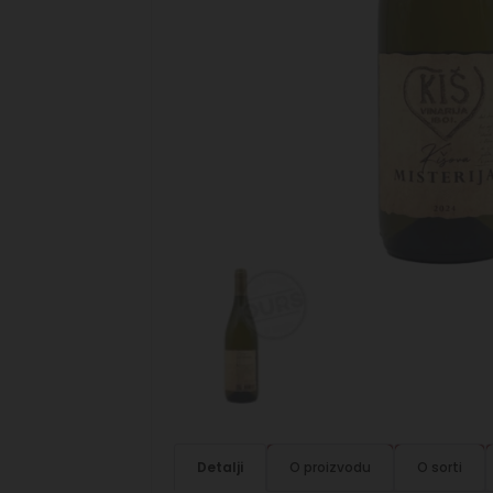
Detalji
O proizvodu
O sorti