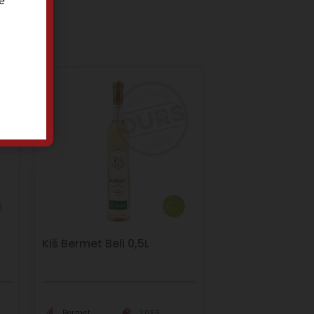
e
Kiš Bermet Beli 0,5L
Bermet
2023