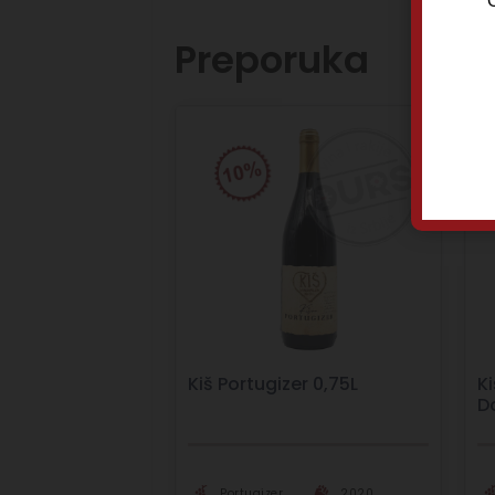
O
Preporuka
Kiš Portugizer 0,75L
Ki
D
Portugizer
2020