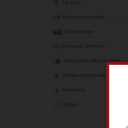
Tip vina
Način proizvodnje
Odležavanje
Procenat alkohola
Preporuka dekantiranja
Temperatura posluživanja
Ambalaža
Kutija