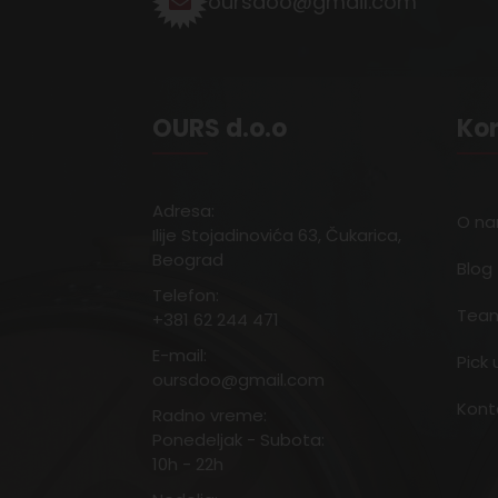
oursdoo@gmail.com
OURS d.o.o
Kor
Adresa:
O n
Ilije Stojadinovića 63, Čukarica,
Beograd
Blog
Telefon:
Team
+381 62 244 471
E-mail:
Pick 
oursdoo@gmail.com
Kont
Radno vreme:
Ponedeljak - Subota:
10h - 22h