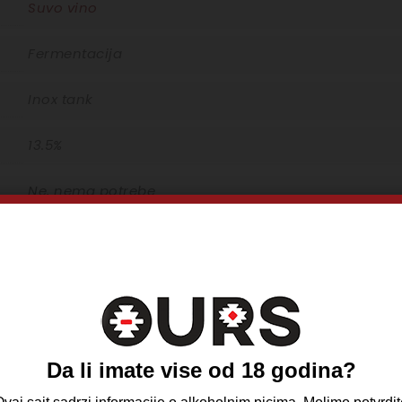
Suvo vino
Fermentacija
Inox tank
13.5%
Ne, nema potrebe
10C – 14C
0,75L Standard
Ne, nema
Da li imate vise od 18 godina?