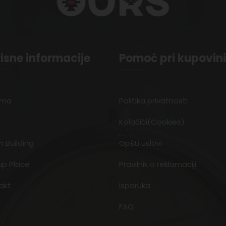
isne informacije
Pomoć pri kupovini
ama
Politika privatnosti
Kolačići(Cookies)
 Building
Opšti uslovi
up Place
Pravilnik o reklamaciji
akt
Isporuka
FAQ