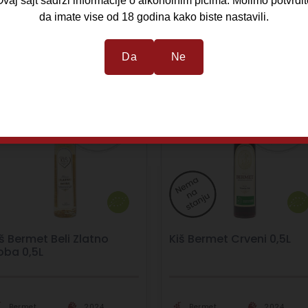
vaj sajt sadrzi informacije o alkoholnim picima. Molimo potvrdit
da imate vise od 18 godina kako biste nastavili.
Da
Ne
š Bermet Beli Zlatno
Kiš Bermet Crveni 0,5L
oba 0,5L
Bermet
2024
Bermet
2024