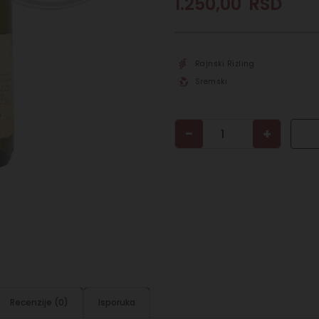
1.250,00
RSD
Rajnski Rizling
Sremski
−
+
Recenzije (0)
Isporuka