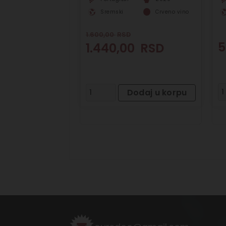
Sremski
Crveno vino
1.600,00
RSD
5
1.440,00
RSD
Dodaj u korpu