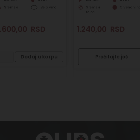
Sremski
Belo vino
Sremski
Crveno vin
rejon
.600,00
RSD
1.240,00
RSD
Dodaj u korpu
Pročitajte još