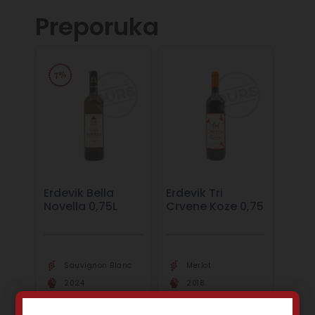
Preporuka
Erdevik Bella
Erdevik Tri
Novella 0,75L
Crvene Koze 0,75
Sauvignon Blanc
Merlot
2024
2018
Sremski
Sremski