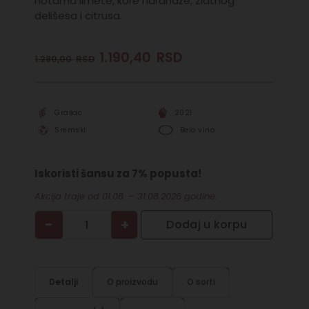
notama limete, kore narandže, zlatnog
delišesa i citrusa.
1.190,40
RSD
1.280,00
RSD
Grašac
2021
Sremski
Belo vino
Iskoristi šansu za 7% popusta!
Akcija traje od 01.08. – 31.08.2026 godine.
−
+
Dodaj u korpu
Detalji
O proizvodu
O sorti