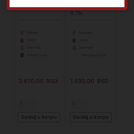
Erdevik STIFLERS
Erdevik La
Mom 0,75L
Grande Bellezza
0,75L
Shiraz
Kupaža
2020
2023
Sremski
Sremski
Crveno vino
Penušavo vino
3.970,00
RSD
1.930,00
RSD
Dodaj u korpu
Dodaj u korpu