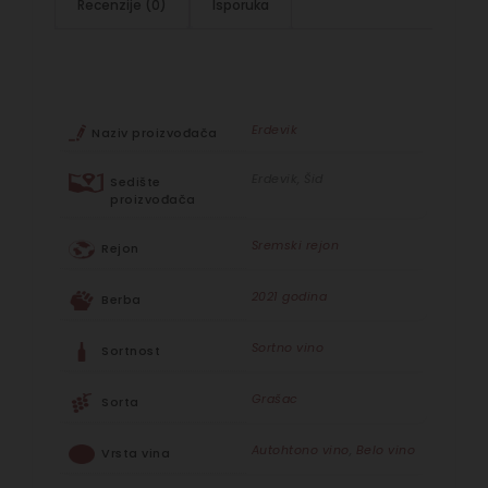
Recenzije (0)
Isporuka
Erdevik
Naziv proizvođača
Erdevik, Šid
Sedište
proizvođača
Sremski rejon
Rejon
2021 godina
Berba
Sortno vino
Sortnost
Grašac
Sorta
Autohtono vino
,
Belo vino
Vrsta vina