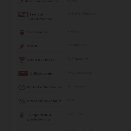
Pruna
Naziv proizvođača
Vuković, Kučevo
Sedište
proizvođača
Kruška
Vrsta voća
Viljamovka
Sorta
Žuti destilat
Vrsta destilata
Hrastovo bure
Odležavanje
24 meseca
Period odležavanja
40%
Procenat alkohola
12C – 16C
Temperatura
posluživanja