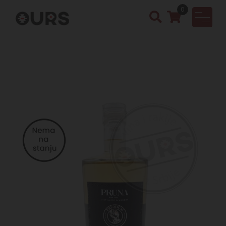
0
OURS
Vinotek
a &
Rakija
Shop