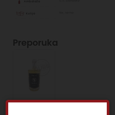
0,7L Standard
Ambalaža
Ne, nema
Kutija
Preporuka
Pruna Šljiva 0,7L