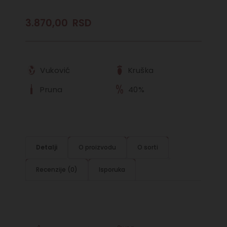
3.870,00
RSD
Vuković
Kruška
Pruna
40%
Detalji
O proizvodu
O sorti
Recenzije (0)
Isporuka