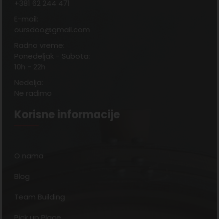
+381 62 244 471
E-mail:
oursdoo@gmail.com
Radno vreme:
Ponedeljak - Subota:
10h - 22h
Nedelja:
Ne radimo
Korisne informacije
O nama
Blog
Team Building
Pick up Place