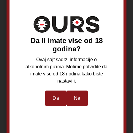
Vuković
Šljiva
Pruna
Da li imate vise od 18
41%
godina?
Ovaj sajt sadrzi informacije o
4.200,00
RSD
alkoholnim picima. Molimo potvrdite da
imate vise od 18 godina kako biste
nastavili.
Da
Ne
Dodaj u korpu