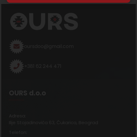
oursdoo@gmail.com
+381 62 244 471
OURS d.o.o
Adresa:
Ilije Stojadinovića 63, Čukarica, Beograd
Telefon: