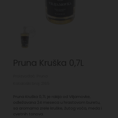
Pruna Kruška 0,7L
Proizvođač: Pruna
Kataloški broj: 2165
Pruna Kruška 0,7L je rakija od Viljamovke,
odležavana 24 meseca u hrastovom buretu,
sa aromama zrele kruške, žutog voća, meda i
cvetnih tonova.