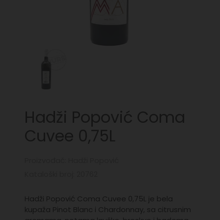
Hadži Popović Coma
Cuvee 0,75L
Proizvođač: Hadži Popović
Kataloški broj: 20762
Hadži Popović Coma Cuvee 0,75L je bela
kupaža Pinot Blanc i Chardonnay, sa citrusnim