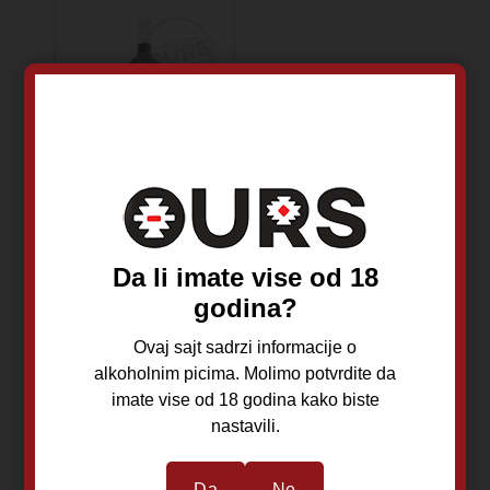
Hadži Popović
Coma Pinot
Blanc 0,75L
Da li imate vise od 18
godina?
Pinot Blanc
Ovaj sajt sadrzi informacije o
2024
alkoholnim picima. Molimo potvrdite da
Sremski
imate vise od 18 godina kako biste
Belo vino
nastavili.
Da
Ne