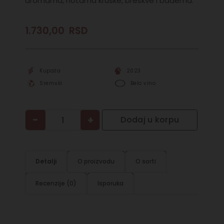
aromama, notama kruške, breskve i badema.
1.730,00
RSD
Kupaža
2023
Sremski
Belo vino
−
+
Dodaj u korpu
Detalji
O proizvodu
O sorti
Recenzije (0)
Isporuka