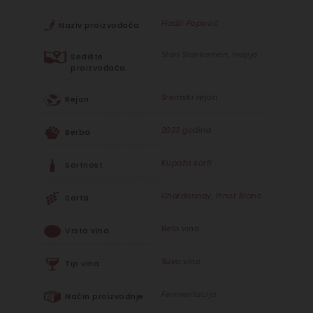
Hadži Popović
Naziv proizvođača
Stari Slankamen, Indjija
Sedište
proizvođača
Sremski rejon
Rejon
2023 godina
Berba
Kupaža sorti
Sortnost
Chardonnay
,
Pinot Blanc
Sorta
Belo vino
Vrsta vina
Suvo vino
Tip vina
Fermentacija
Način proizvodnje