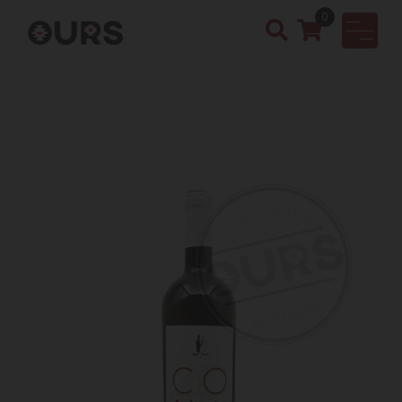
0
OURS
Vinotek
a &
Rakija
Shop