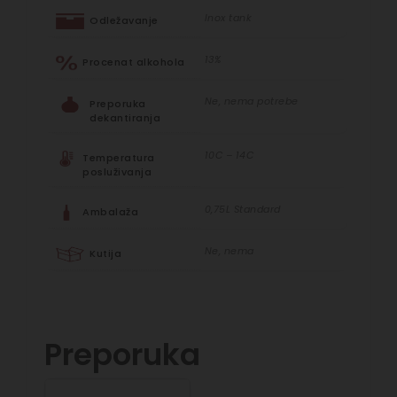
Inox tank
Odležavanje
13%
Procenat alkohola
Ne, nema potrebe
Preporuka
dekantiranja
10C – 14C
Temperatura
posluživanja
0,75L Standard
Ambalaža
Ne, nema
Kutija
Preporuka