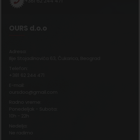
+381 62 244 471
OURS d.o.o
Adresa:
Ilije Stojadinovića 63, Čukarica, Beograd
Telefon:
+381 62 244 471
E-mail:
oursdoo@gmail.com
Radno vreme:
Ponedeljak - Subota:
10h - 22h
Nedelja:
Ne radimo