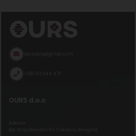
oursdoo@gmail.com
+381 62 244 471
OURS d.o.o
Adresa:
Ilije Stojadinovića 63, Čukarica, Beograd