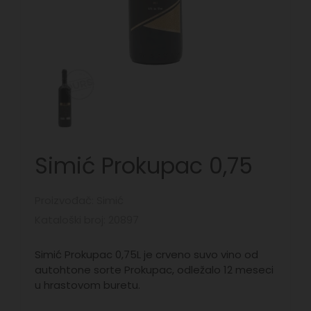
Simić Prokupac 0,75
Proizvođač: Simić
Kataloški broj: 20897
Simić Prokupac 0,75L je crveno suvo vino od
autohtone sorte Prokupac, odležalo 12 meseci
u hrastovom buretu.