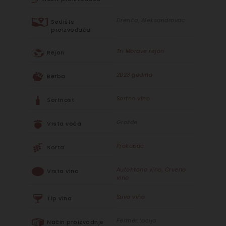
Drenča, Aleksandrovac
Sedište
proizvođača
Tri Morave rejon
Rejon
2023 godina
Berba
Sortno vino
Sortnost
Grožđe
Vrsta voća
Prokupac
Sorta
Autohtono vino
,
Crveno
Vrsta vina
vino
Suvo vino
Tip vina
Fermentacija
Način proizvodnje