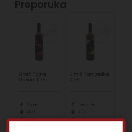
Preporuka
Simić Tajna
Simić Tamjanika
Malina 0,75
0,75
Malina
Tamjanika
2025
2024
Tri Morave rejon
Tri Morave rejon
Crveno vino
Belo vino