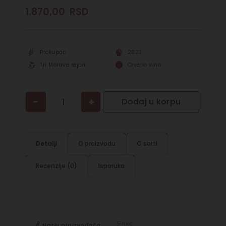
1.870,00
RSD
Prokupac
2023
Tri Morave rejon
Crveno vino
−
+
Dodaj u korpu
Detalji
O proizvodu
O sorti
Recenzije (0)
Isporuka
Simić
Naziv proizvođača