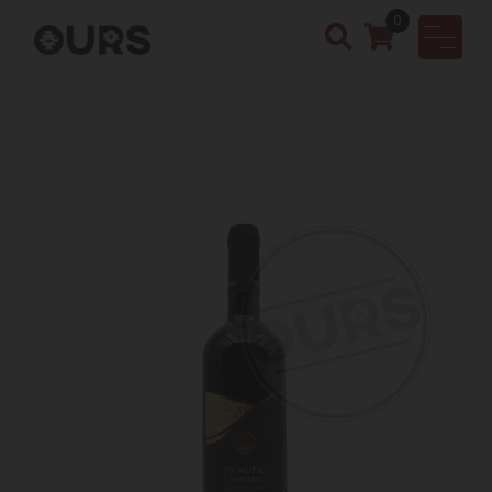
0
OURS
Vinotek
a &
Rakija
Shop