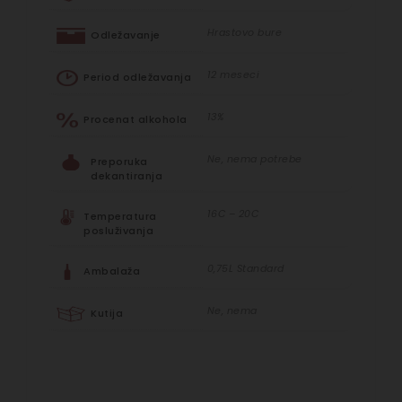
Hrastovo bure
Odležavanje
12 meseci
Period odležavanja
13%
Procenat alkohola
Ne, nema potrebe
Preporuka
dekantiranja
16C – 20C
Temperatura
posluživanja
0,75L Standard
Ambalaža
Ne, nema
Kutija