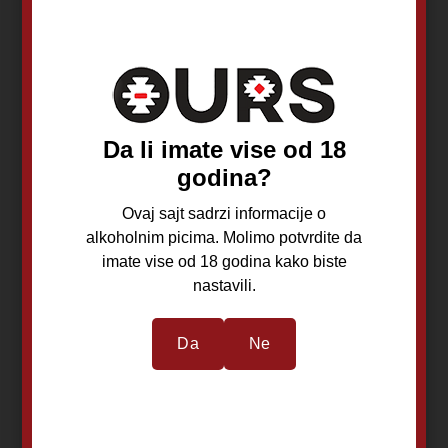
850,00
RSD
1.270,00
RSD
Da li imate vise od 18
godina?
Dodaj u korpu
Dodaj u korpu
Ovaj sajt sadrzi informacije o
alkoholnim picima. Molimo potvrdite da
imate vise od 18 godina kako biste
nastavili.
Da
Ne
Simić Fantazija
Simić Strast
Kupina 0,75
Jagoda 0,75