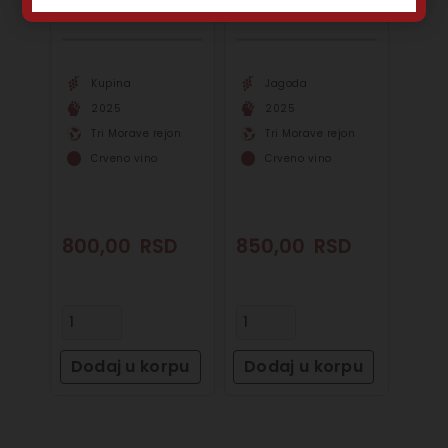
Kupina
Jagoda
2025
2025
Tri Morave rejon
Tri Morave rejon
Crveno vino
Crveno vino
800,00
RSD
850,00
RSD
Dodaj u korpu
Dodaj u korpu