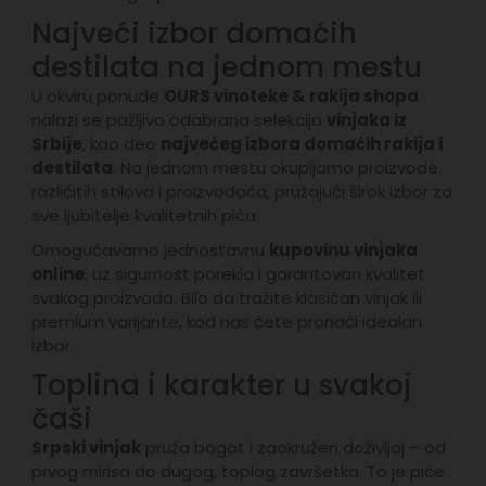
Najveći izbor domaćih
destilata na jednom mestu
U okviru ponude
OURS vinoteke & rakija shopa
nalazi se pažljivo odabrana selekcija
vinjaka iz
Srbije
, kao deo
najvećeg izbora domaćih rakija i
destilata
. Na jednom mestu okupljamo proizvode
različitih stilova i proizvođača, pružajući širok izbor za
sve ljubitelje kvalitetnih pića.
Omogućavamo jednostavnu
kupovinu vinjaka
online
, uz sigurnost porekla i garantovan kvalitet
svakog proizvoda. Bilo da tražite klasičan vinjak ili
premium varijante, kod nas ćete pronaći idealan
izbor.
Toplina i karakter u svakoj
čaši
Srpski vinjak
pruža bogat i zaokružen doživljaj – od
prvog mirisa do dugog, toplog završetka. To je piće