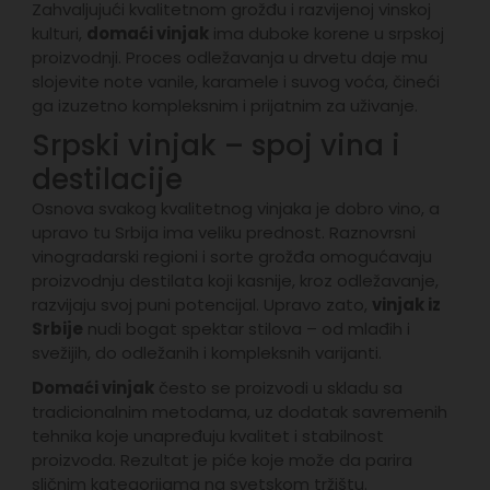
Zahvaljujući kvalitetnom grožđu i razvijenoj vinskoj
kulturi,
domaći vinjak
ima duboke korene u srpskoj
proizvodnji. Proces odležavanja u drvetu daje mu
slojevite note vanile, karamele i suvog voća, čineći
ga izuzetno kompleksnim i prijatnim za uživanje.
Srpski vinjak – spoj vina i
destilacije
Osnova svakog kvalitetnog vinjaka je dobro vino, a
upravo tu Srbija ima veliku prednost. Raznovrsni
vinogradarski regioni i sorte grožđa omogućavaju
proizvodnju destilata koji kasnije, kroz odležavanje,
razvijaju svoj puni potencijal. Upravo zato,
vinjak iz
Srbije
nudi bogat spektar stilova – od mlađih i
svežijih, do odležanih i kompleksnih varijanti.
Domaći vinjak
često se proizvodi u skladu sa
tradicionalnim metodama, uz dodatak savremenih
tehnika koje unapređuju kvalitet i stabilnost
proizvoda. Rezultat je piće koje može da parira
sličnim kategorijama na svetskom tržištu.