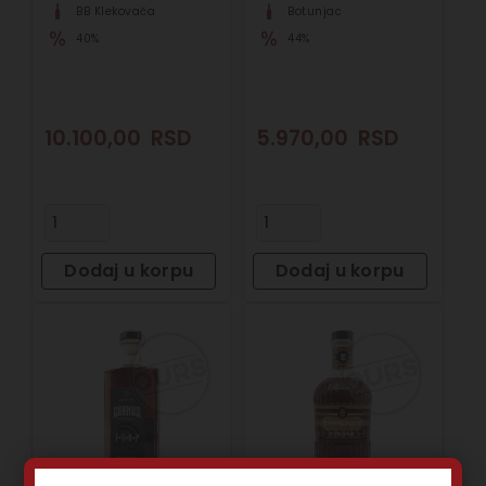
BB Klekovača
Botunjac
40%
44%
10.100,00
RSD
5.970,00
RSD
Dodaj u korpu
Dodaj u korpu