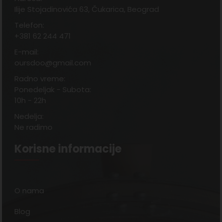
Ilije Stojadinovića 63, Čukarica, Beograd
Telefon:
+381 62 244 471
E-mail:
oursdoo@gmail.com
Radno vreme:
Ponedeljak - Subota:
10h - 22h
Nedelja:
Ne radimo
Korisne informacije
O nama
Blog