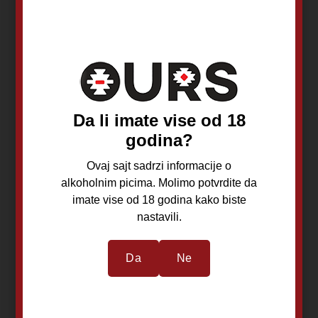
Dremina vinjak
Emperus Vinjak XO
Cornus VSOP 0,7L
0.7L
Drenovac, Trstenik
Đurđevo, Rača
Da li imate vise od 18
Grožđe
Groždje
godina?
Dremina
Emperus
40%
40%
Ovaj sajt sadrzi informacije o
alkoholnim picima. Molimo potvrdite da
imate vise od 18 godina kako biste
nastavili.
6.670,00
RSD
6.840,00
RSD
Da
Ne
Dodaj u korpu
Dodaj u korpu