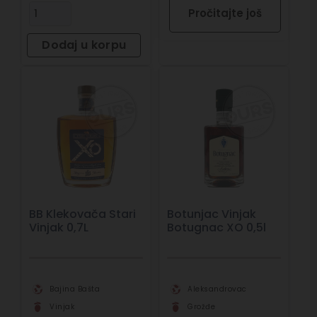
Pročitajte još
Dodaj u korpu
BB Klekovača Stari
Botunjac Vinjak
Vinjak 0,7L
Botugnac XO 0,5l
Bajina Bašta
Aleksandrovac
Vinjak
Grožđe