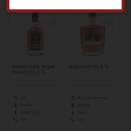
Galea Vallis vinjak
Galot Dandy 0,7L
Vinovnica 0,7L
Šid
Banatski Karlovac
Groždje
Groždje
Galea Vallis
Galot
41%
43%