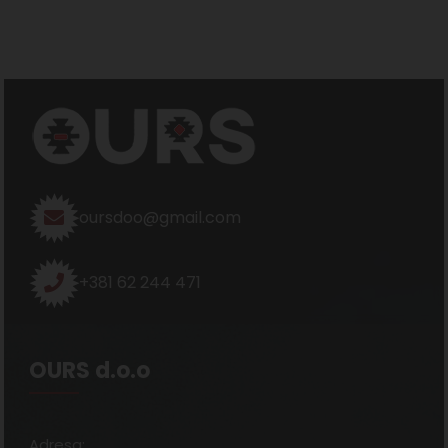
oursdoo@gmail.com
+381 62 244 471
OURS d.o.o
Adresa: