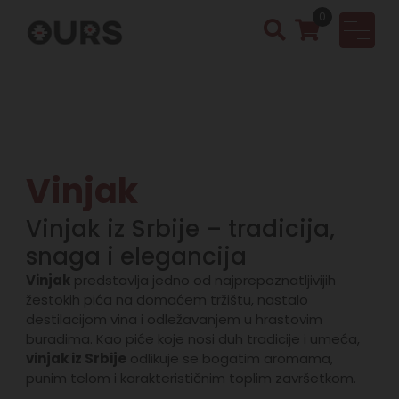
0
OURS
Vinotek
a &
Rakija
Shop
Vinjak
Vinjak iz Srbije – tradicija,
snaga i elegancija
Vinjak
predstavlja jedno od najprepoznatljivijih
žestokih pića na domaćem tržištu, nastalo
destilacijom vina i odležavanjem u hrastovim
buradima. Kao piće koje nosi duh tradicije i umeća,
vinjak iz Srbije
odlikuje se bogatim aromama,
punim telom i karakterističnim toplim završetkom.