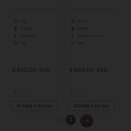
Irig
Kovilj
Groždje
Grožđe
Kovačević
Manastir Kovilj
39%
40%
6.830,00
RSD
9.650,00
RSD
Dodaj u korpu
Dodaj u korpu
1
2
→