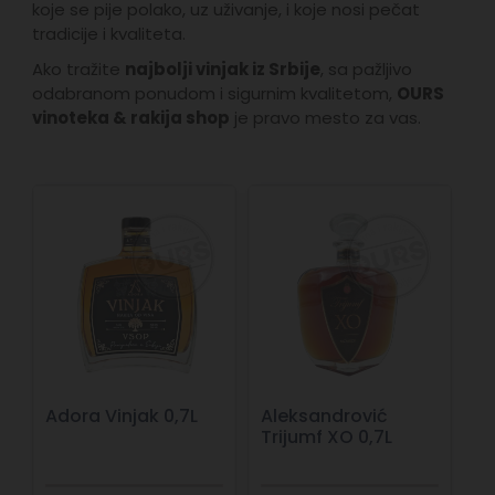
koje se pije polako, uz uživanje, i koje nosi pečat
tradicije i kvaliteta.
Ako tražite
najbolji vinjak iz Srbije
, sa pažljivo
odabranom ponudom i sigurnim kvalitetom,
OURS
vinoteka & rakija shop
je pravo mesto za vas.
Adora Vinjak 0,7L
Aleksandrović
Trijumf XO 0,7L